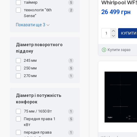
Whirlpool W
таймер
5
технологія "6th
26 499 грн
2
Sense"
Показати ще 3
КУПИТИ
Діаметр поворотного
Купити зараз
піддону
245 мм
1
250 мм
5
270 мм
1
Діаметр і потужність
конфорок
75 мм / 1650 Вт
1
Передня права 1
5
кВт
передня права
1