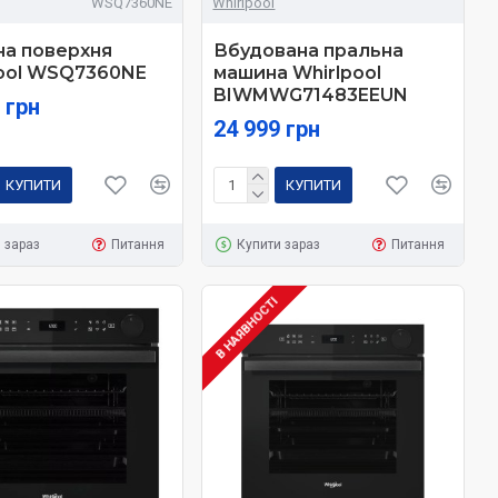
WSQ7360NE
Whirlpool
на поверхня
Вбудована пральна
pool WSQ7360NE
машина Whirlpool
BIWMWG71483EEUN
 грн
24 999 грн
КУПИТИ
КУПИТИ
 зараз
Питання
Купити зараз
Питання
В НАЯВНОСТІ