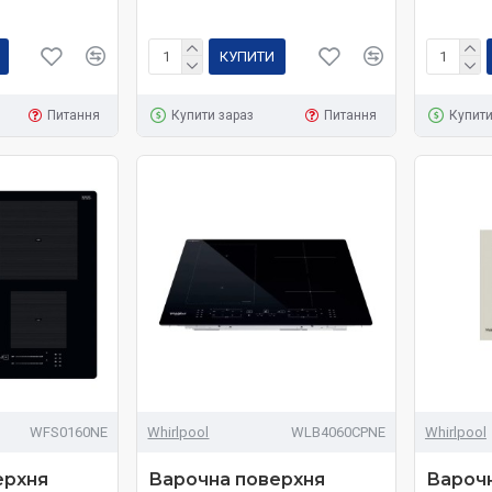
КУПИТИ
Питання
Купити зараз
Питання
Купити
WFS0160NE
Whirlpool
WLB4060CPNE
Whirlpool
ерхня
Варочна поверхня
Вароч