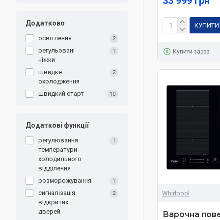
33 999 грн
Додатково
КУПИТИ
освітлення
2
регульовані
1
Купити зараз
ніжки
швидке
2
охолодження
швидкий старт
10
Додаткові функції
регулювання
1
температури
холодильного
відділення
розморожування
1
сигналізація
Whirlpool
2
відкритих
дверей
Варочна пов