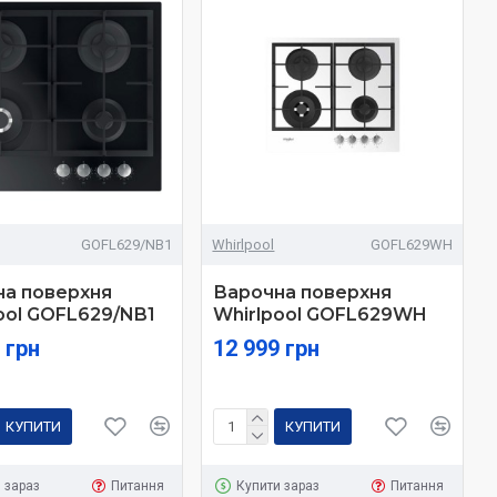
І
GOFL629/NB1
Whirlpool
GOFL629WH
на поверхня
Варочна поверхня
ool GOFL629/NB1
Whirlpool GOFL629WH
 грн
12 999 грн
КУПИТИ
КУПИТИ
 зараз
Питання
Купити зараз
Питання