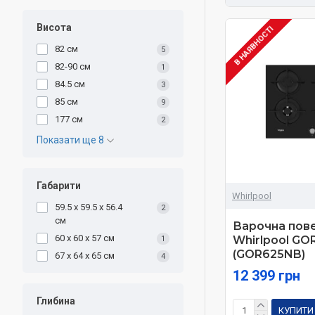
Висота
В НАЯВНОСТІ
82 см
5
82-90 см
1
84.5 см
3
85 см
9
177 см
2
Показати ще 8
Габарити
Whirlpool
59.5 х 59.5 х 56.4
2
см
Варочна пов
60 х 60 х 57 см
Whirlpool GO
1
(GOR625NB)
67 x 64 x 65 см
4
12 399 грн
Глибина
КУПИТИ