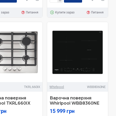
 зараз
Питання
Купити зараз
Питання
TKRL660IX
Whirlpool
WBB8360NE
на поверхня
Варочна поверхня
ool TKRL660IX
Whirlpool WBB8360NE
грн
15 999 грн