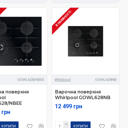
І
В НАЯВНОСТІ
GOWL628/NBEE
Whirlpool
GOWL628NB
на поверхня
Варочна поверхня
ool
Whirlpool GOWL628NB
28/NBEE
12 499 грн
 грн
КУПИТИ
КУПИТИ