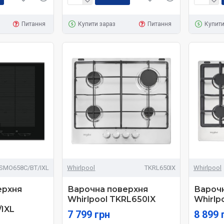
Питання
Купити зараз
Питання
Купити
SMO658C/BT/IXL
Whirlpool
TKRL650IX
Whirlpool
ерхня
Варочна поверхня
Вароч
Whirlpool TKRL650IX
Whirlp
IXL
7 799 грн
8 899 