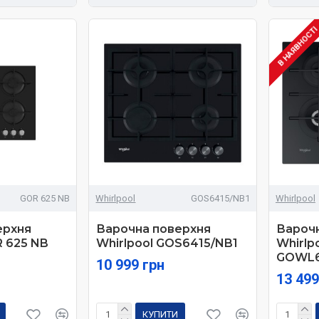
В НАЯВНОСТ
GOR 625 NB
Whirlpool
GOS6415/NB1
Whirlpool
ерхня
Варочна поверхня
Вароч
R 625 NB
Whirlpool GOS6415/NB1
Whirlp
GOWL6
10 999 грн
13 499
КУПИТИ