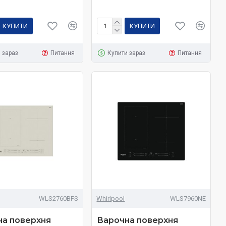
КУПИТИ
КУПИТИ
 зараз
Питання
Купити зараз
Питання
WLS2760BFS
Whirlpool
WLS7960NE
на поверхня
Варочна поверхня