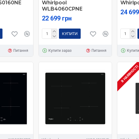
FS0160NE
Whirlpool
Whirlp
WLB4060CPNE
24 699
22 699 грн
КУПИТИ
Питання
Купити зараз
Питання
Купити
В НАЯВНОСТ