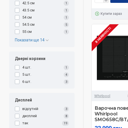
42.5 см
1
43.5 см
1
Купити зараз
54 см
1
54.5 см
5
В НАЯВНОСТІ
55 см
1
Показати ще 14
Дверні корзини
4 шт.
1
5 шт.
4
6 шт.
3
Whirlpool
Дисплей
Варочна пов
відсутній
3
Whirlpool
дисплей
8
SMO658C/BT/
так
19