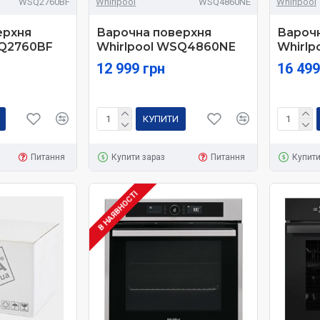
WSQ2760BF
Whirlpool
WSQ4860NE
Whirlpool
ерхня
Варочна поверхня
Вароч
SQ2760BF
Whirlpool WSQ4860NE
Whirl
12 999 грн
16 499
КУПИТИ
Питання
Купити зараз
Питання
Купити
В НАЯВНОСТІ