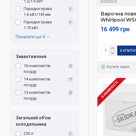
Whirlpool
1.2/1.6 кВт
Передня права
1
Варочна пов
1.6 кВт/145 мм
Whirlpool W
Передня права
1
1.75 кВт
16 499 грн
Показати ще 4
КУПИТИ
Завантаження
10 комплектів
2
Купити зараз
посуду
14 комплектів
7
В НАЯВНОСТІ
посуду
15 комплектів
2
посуду
Загальний об'єм
холодильника
250 л
1