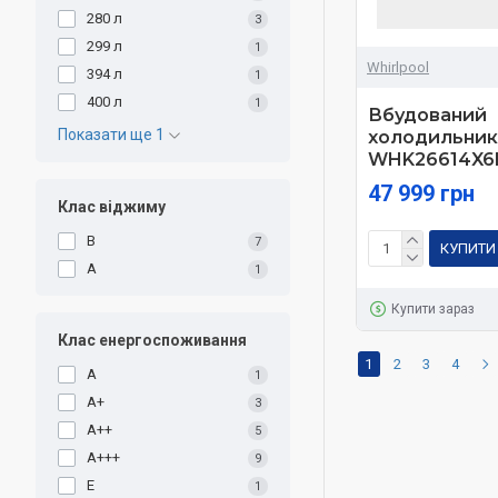
280 л
3
299 л
1
Whirlpool
394 л
1
400 л
1
Вбудований
Показати ще 1
холодильник 
WHK26614X6
47 999 грн
Клас віджиму
B
7
КУПИТИ
А
1
Купити зараз
Клас енергоспоживання
1
2
3
4
A
1
A+
3
A++
5
A+++
9
E
1