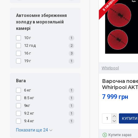
В НАЯВНОСТІ
Автономне збереження
холоду в морозильній
камері
10 г
1
12 год
2
16 г
3
19 г
1
Whirlpool
Вага
Варочна пов
Whirlpool AK
6 кг
1
7 999 грн
8.5 кг
1
9кг
1
9.2 кг
1
КУПИТИ
9.4 кг
1
Показати ще 24
Купити зараз