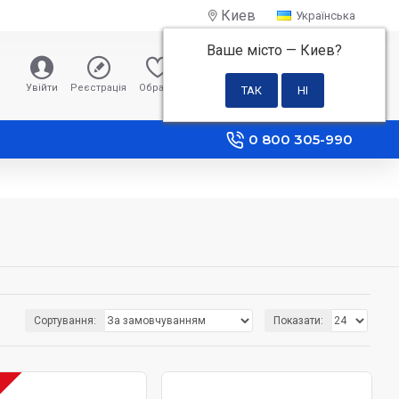
Киев
Українська
Ваше місто —
Киев
?
0 грн
Увійти
Реєстрація
Обране
Порівняння
0 800 305-990
Сортування:
Показати: