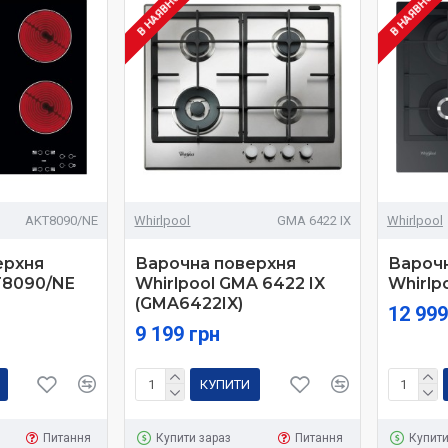
В НАЯВНОСТІ
В НАЯВНОСТ
AKT8090/NE
Whirlpool
GMA 6422 IX
Whirlpool
ерхня
Варочна поверхня
Вароч
T8090/NE
Whirlpool GMA 6422 IX
Whirlp
(GMA6422IX)
12 999
9 199 грн
КУПИТИ
Питання
Купити зараз
Питання
Купити