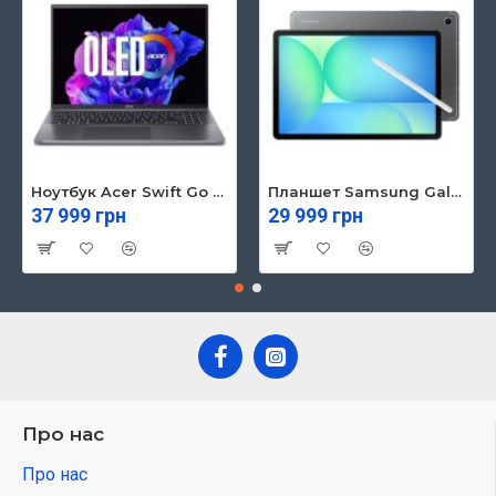
Ноутбук Acer Swift Go 16 SFG16-71 (NX.KVZEU.003)
Планшет Samsung Galaxy Tab S10 FE 5G 8/128GB Gray (SM-X526BZAREUC)
37 999 грн
29 999 грн
Про нас
Про нас