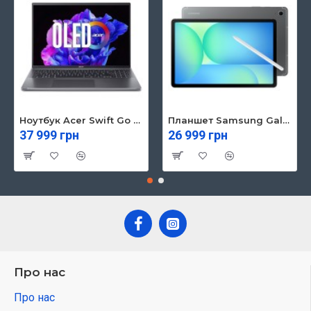
Ноутбук Acer Swift Go 16 SFG16-71 (NX.KVZEU.003)
Планшет Samsung Galaxy Tab S10 FE 5G 8/128GB Gray (SM-X526BZAREUC)
37 999 грн
26 999 грн
Про нас
Про нас