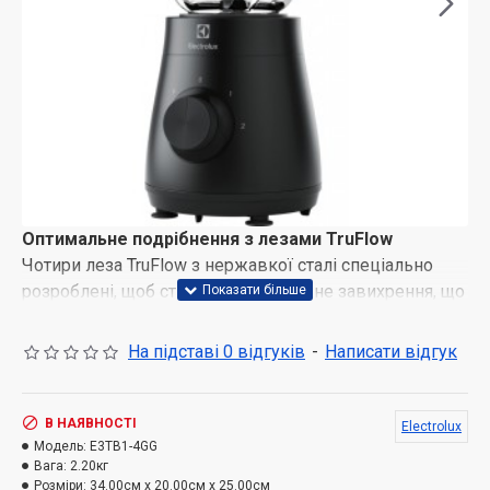
Оптимальне подрібнення з лезами TruFlow
Чотири леза TruFlow з нержавкої сталі спеціально
розроблені, щоб створювати потужне завихрення, що
оптимізує процес подрібнення й дає найкращий
результат.
На підставі 0 відгуків
-
Написати відгук
Потужний мотор 800 Вт
Потужний мотор із легкістю подрібнює м'які та
В НАЯВНОСТІ
Electrolux
тверді інгредієнти, а також лід, що дає змогу
Модель:
E3TB1-4GG
створювати смачні страви з ніжною текстурою.
Вага:
2.20кг
Розміри:
34.00см x 20.00см x 25.00см