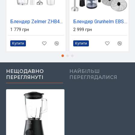
Блендер Zelmer ZHB4562I
Блендер Grunhelm EBS-1000МС
1 779 грн
2 999 грн
Купити
Купити
НЕЩОДАВНО
НАЙБІЛЬШ
ПЕРЕГЛЯНУТІ
ПЕРЕГЛЯДАЛИСЯ