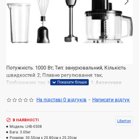
Потужність: 1000 Вт; Тип: занурювальний; Кількість
швидкостей: 2; Плавне регулювання: так;
Турборежим: так; Комплектація: 8 в 1;
Аксесуари
:
насадка "блендер", вінчик для збивання, мірний
стакан (600 мл), чаша подрібнювача (1750 мл), диск
На підставі 0 відгуків
-
Написати відгук
для крупної нарізки, диск для дрібної нарізки, диск
для соломки, диск-терка; Ніж: нержавіюча сталь;
Матеріал корпусу: пластик; Колір: чорний+нерж.
В НАЯВНОСТІ
Liberton
Модель:
LHB-0308
Вага:
3.00кг
Розміри:
30.50см x 20.80см x 25.20см