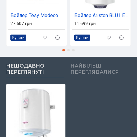
Бойлер Tesy Modeco Ceramic GCV9SL 1004724D C21 TS2RCP (304326)
Бойлер Ariston BLU1 ECO 50 V 1,8K PL DRY (3201456)
27 507 грн
11 699 грн
Купити
Купити
НЕЩОДАВНО
НАЙБІЛЬШ
ПЕРЕГЛЯНУТІ
ПЕРЕГЛЯДАЛИСЯ