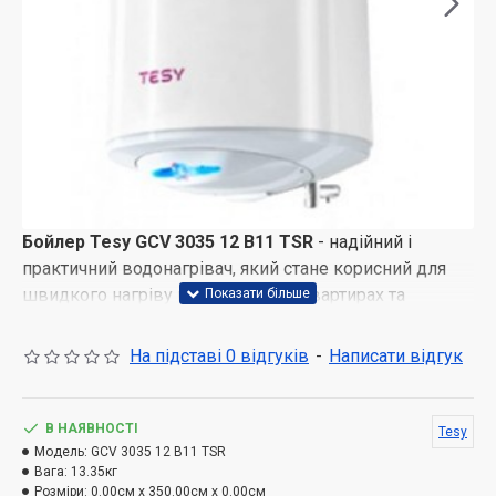
Бойлер Tesy GCV 3035 12 B11 TSR
- надійний і
практичний водонагрівач, який стане корисний для
швидкого нагріву води в офісах, квартирах та
приватних домоволодіннях. Електричного
водонагрівача об'ємом 30 літрів цілком достатньо
На підставі 0 відгуків
-
Написати відгук
для забезпечення гарячою водою одного або двох
чоловік. Бойлер оснащений цілою низкою
технологічних нововведень, що підвищують його
В НАЯВНОСТІ
Tesy
ефективність і економічність. Резервуар для води
Модель:
GCV 3035 12 B11 TSR
Вага:
13.35кг
має скло-керамічне покриття, що запобігає
Розміри:
0.00см x 350.00см x 0.00см