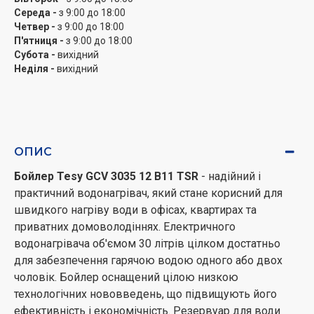
Середа -
з 9:00 до 18:00
Четвер -
з 9:00 до 18:00
П'ятниця -
з 9:00 до 18:00
Субота -
вихідний
Неділя -
вихідний
ОПИС
Бойлер Tesy GCV 3035 12 B11 TSR
- надійний і
практичний водонагрівач, який стане корисний для
швидкого нагріву води в офісах, квартирах та
приватних домоволодіннях. Електричного
водонагрівача об'ємом 30 літрів цілком достатньо
для забезпечення гарячою водою одного або двох
чоловік. Бойлер оснащений цілою низкою
технологічних нововведень, що підвищують його
ефективність і економічність. Резервуар для води