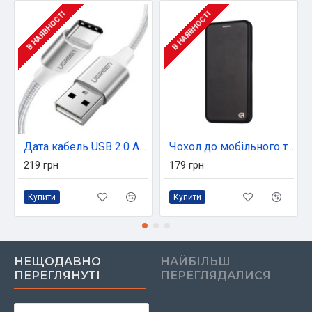
В НАЯВНОСТІ
В НАЯВНОСТІ
Дата кабель USB 2.0 AM to Type-C 1.0m US288 Aluminum Braid White Ugreen (60131)
Чохол до мобільного телефона Armorstandart G-Case для Samsung M40 2019 (M405)/A60 2019 (A605) Black (ARM55083)
219 грн
179 грн
Купити
Купити
НЕЩОДАВНО
НАЙБІЛЬШ
ПЕРЕГЛЯНУТІ
ПЕРЕГЛЯДАЛИСЯ