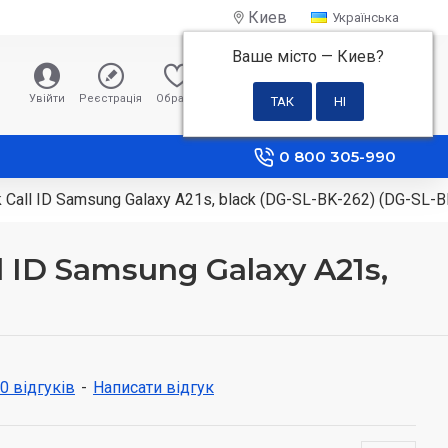
Киев
Українська
Ваше місто —
Киев
?
0 грн
Увійти
Реєстрація
Обране
Порівняння
0 800 305-990
Call ID Samsung Galaxy A21s, black (DG-SL-BK-262) (DG-SL-B
 ID Samsung Galaxy A21s,
 0 відгуків
-
Написати відгук