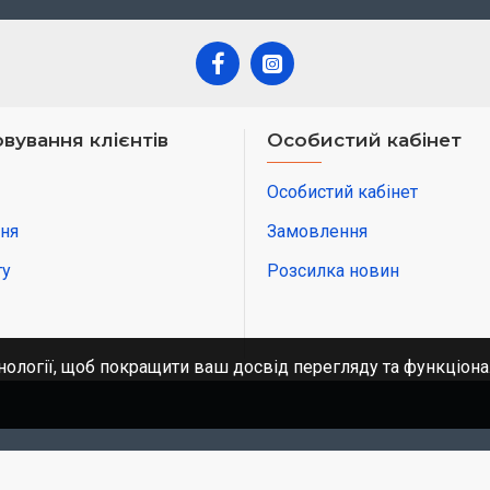
вування клієнтів
Особистий кабінет
Особистий кабінет
ня
Замовлення
ту
Розсилка новин
нології, щоб покращити ваш досвід перегляду та функціона