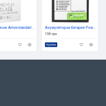
Скло захисне Armorstandart Full Glue Samsung M31s Black (ARM57204)
Акумуляторна батарея PowerPlant Huawei Honor V9 (HB376994ECW) 3900mAh (SM150182)
159 грн
Купити