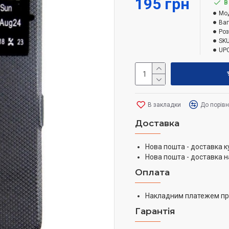
195 грн
В
Мо
Ваг
Роз
SKU
UPC
В закладки
До порів
Доставка
Нова пошта - доставка к
Нова пошта - доставка н
Оплата
Накладним платежем пр
Гарантія