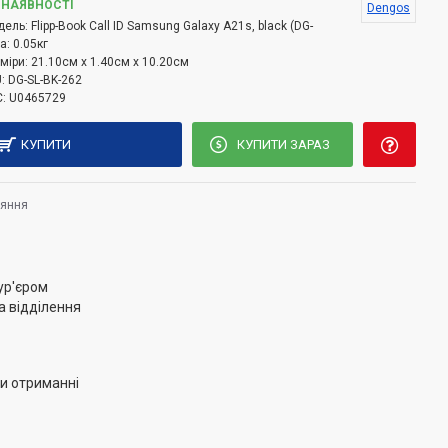
 НАЯВНОСТІ
Dengos
дель:
Flipp-Book Call ID Samsung Galaxy A21s, black (DG-
а:
0.05кг
міри:
21.10см x 1.40см x 10.20см
:
DG-SL-BK-262
:
U0465729
КУПИТИ
КУПИТИ ЗАРАЗ
няння
ур'єром
а відділення
и отриманні