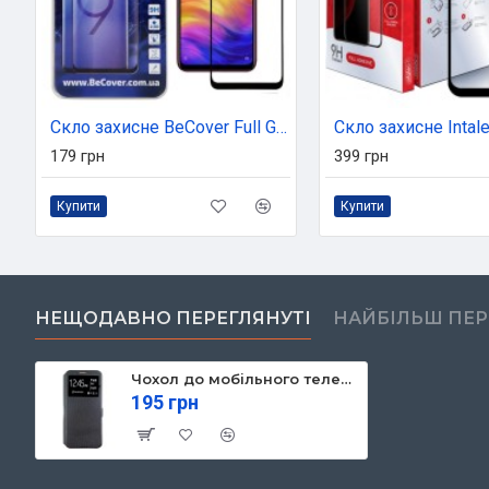
Скло захисне BeCover Full Glue & Cover Xiaomi Redmi Note 7 Black (703190)
179 грн
399 грн
Купити
Купити
НЕЩОДАВНО ПЕРЕГЛЯНУТІ
НАЙБІЛЬШ ПЕ
Чохол до мобільного телефона Dengos Flipp-Book Call ID Samsung Galaxy A21s, black (DG-SL-BK-262) (DG-SL-BK-262)
195 грн