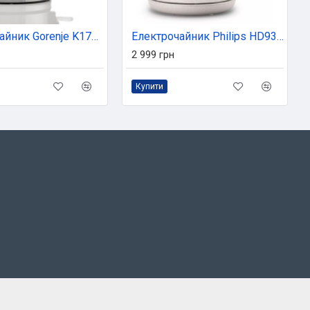
Електрочайник Gorenje K17DS
Електрочайник Philips HD9365/10
2 999 грн
Купити