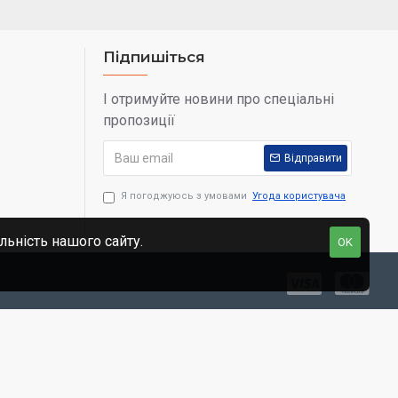
Підпишіться
І отримуйте новини про спеціальні
пропозиції
Відправити
Я погоджуюсь з умовами
Угода користувача
льність нашого сайту.
OK