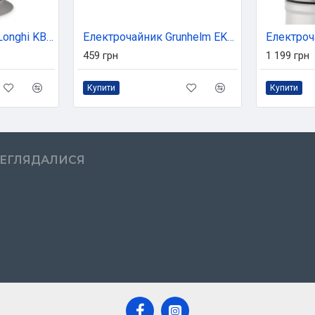
Електрочайник DeLonghi KBOC 2001 Y (KBOC2001Y)
Електрочайник Grunhelm EKS-2020
459 грн
1 199 грн
Купити
Купити
РЕГЛЯДАЛИСЯ