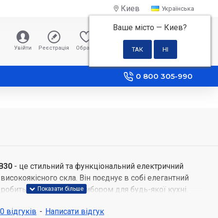
Киев
Українська
Ваше місто —
Киев
?
0 грн
Увійти
Реєстрація
Обране
Порівняння
0 800 305-990
5B30
- це стильний та функціональний електричний
 високоякісного скла. Він поєднує в собі елегантний
о робить його чудовим вибором для будь-якої кухні.
 0 відгуків
-
Написати відгук