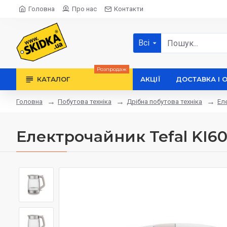
Головна
Про нас
Контакти
Всі
Розпродаж
КАТАЛОГ
АКЦІЇ
ДОСТАВКА І 
Побутова техніка
Дрібна побутова техніка
Ел
Головна
Електрочайник Tefal KI6