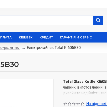
ОПЛАТА
КЕШБЕК
КРЕДИТ
ГАРАНТІЯ И СЕРВІС
Електрочайник Tefal KI605B30
ектрочайники
05B30
Tefal Glass Kettle KI60
чайник, виготовлений із
дизайн та надійність, щ
Стильний дизайн
На підставі