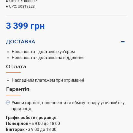
SKU:
KR1800SDP
приготування, інтенсивний і рівномірний розподіл
UPC:
U0313223
тепла, прямий контакт з верхньої та нижньої гриль-
пластинами зберігають поживну цінність і
3 399 грн
соковитість інгредієнтів, які готуються.
Gorenje
- відомий у всьому світі виробник побутової
ДОСТАВКА
техніки, величезне підприємство в республіці
Нова пошта - доставка кур'єром
Словенія, з більш ніж 50 річною історією.
Нова пошта - доставка на відділення
Підприємство входить до числа найбільших
Оплата
виробників побутової техніки в Європі.
Купуючи техніку Gorenje споживач може бути
Накладним платежем при отриманні
впевнений у високому рівні екологічності, якості,
Гарантія
функціональності і оптимального використання
ресурсів. Компанія заслужено вважається
Умови гарантії, повернення та обміну товару уточнюйте у
інноватором і новатором в області дизайну і
продавця.
технологій. Інженери і дизайнери компанії прагнуть
Графік роботи продавця:
до досягнення поєднання high tech і high touch.
Понеділок -
з 9:00 до 18:00
Вівторок -
з 9:00 до 18:00