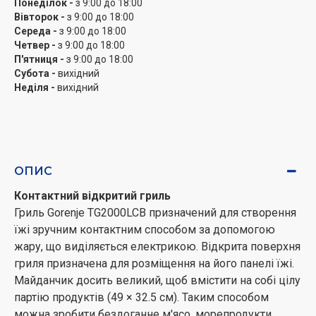
Понеділок -
з 9:00 до 18:00
Вівторок -
з 9:00 до 18:00
Індикатор нагріву панелі
Середа -
з 9:00 до 18:00
Четвер -
з 9:00 до 18:00
На фронтальній частині корпусу розміщується
П'ятниця -
з 9:00 до 18:00
індикатор у вигляді LED-лампи, яка сигналізує про те,
Субота -
вихідний
що техніка знаходиться в стадії нагріву. Це допоможе
Неділя -
вихідний
визначити, коли варто почати приготування.
Дренаж для видалення масла
Окремий канал виводить масло, яке йде з їжі. За
допомогою дренажу воно перетікає в окремий
ОПИС
відсік, який необхідно періодично очищати.
Контактний відкритий гриль
Гриль Gorenje TG2000LCB призначений для створення
Відсік для зберігання кабелю
їжі зручним контактним способом за допомогою
Спростіть зберігання гриля, сховавши ту частину
жару, що виділяється електрикою. Відкрита поверхня
кабелю, яка не потрібна. Це буде естетично і більш
гриля призначена для розміщення на його панелі їжі.
практично, ніж повноцінний провід, коли в ньому
Майданчик досить великий, щоб вмістити на собі цілу
немає необхідності.
партію продуктів (49 × 32.5 см). Таким способом
можна зробити бездоганне м'ясо, морепродукти,