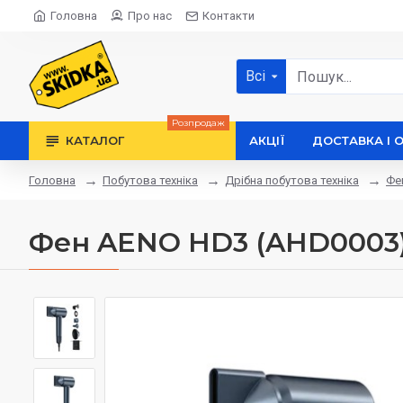
Головна
Про нас
Контакти
Всі
Розпродаж
КАТАЛОГ
АКЦІЇ
ДОСТАВКА І 
Побутова техніка
Дрібна побутова техніка
Фе
Головна
Фен AENO HD3 (AHD0003