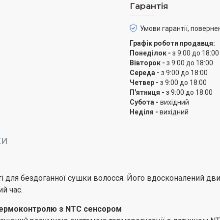
Гарантія
мʼякості та слухняності.
5 магнітних насадок в 
Умови гарантії, поверне
Налаштуйте укладку з п
Графік роботи продавця:
Насадка з ефектом Коан
Понеділок -
з 9:00 до 18:00
повітряний потік і змен
Вівторок -
з 9:00 до 18:00
Середа -
з 9:00 до 18:00
Концентратор: фокусує п
Четвер -
з 9:00 до 18:00
Насадка-гребінець: випр
П'ятниця -
з 9:00 до 18:00
Насадка для сталінгу: ід
Субота -
вихідний
Дифузор: підсилює природ
Неділя -
вихідний
Легкий: ідеально для
КИ
Фен AENO HD3 важить ли
максимального комфорту
що ідеально підходить 
використання.
і для бездоганної сушки волосся. Його вдосконалений дви
й час.
Універсальний для всіх
Незалежно від типу вашо
 термоконтролю з NTC сенсором
AENO HD3 адаптується д