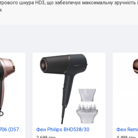
вого шнура HD3, що забезпечує максимальну зручність і г
я.
Фен Remington D 5706 (D5706)
Фен Philips BHD538/30
Фен Remi
2 699 грн
4 499 грн