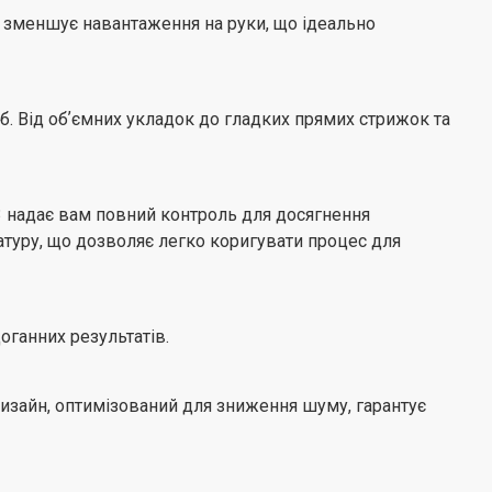
 обмежень за допомогою 2-метрового шнура HD3, що
 зменшує навантаження на руки, що ідеально
зручність і гнучкість. Будь то вдома чи в салоні, HD3
я для легкого та бездоганного укладання.
б. Від обʼємних укладок до гладких прямих стрижок та
3 надає вам повний контроль для досягнення
ратуру, що дозволяє легко коригувати процес для
оганних результатів.
изайн, оптимізований для зниження шуму, гарантує