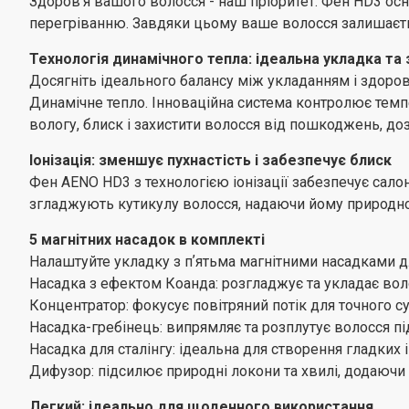
Здоровʼя вашого волосся - наш пріоритет. Фен HD3 ос
перегріванню. Завдяки цьому ваше волосся залишаєть
Технологія динамічного тепла: ідеальна укладка та
Досягніть ідеального балансу між укладанням і здоров
Динамічне тепло. Інноваційна система контролює темп
вологу, блиск і захистити волосся від пошкоджень, до
Іонізація: зменшує пухнастість і забезпечує блиск
Фен AENO HD3 з технологією іонізації забезпечує сало
згладжують кутикулу волосся, надаючи йому природного
5 магнітних насадок в комплекті
Налаштуйте укладку з пʼятьма магнітними насадками д
Насадка з ефектом Коанда: розгладжує та укладає вол
Концентратор: фокусує повітряний потік для точного су
Насадка-гребінець: випрямляє та розплутує волосся під
Насадка для сталінгу: ідеальна для створення гладких і
Дифузор: підсилює природні локони та хвилі, додаючи об
Легкий: ідеально для щоденного використання