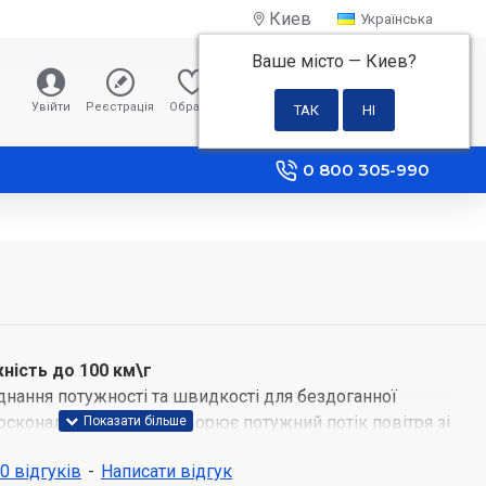
Киев
Українська
Ваше місто —
Киев
?
0 грн
Увійти
Реєстрація
Обране
Порівняння
0 800 305-990
ність до 100 км\г
нання потужності та швидкості для бездоганної
осконалений двигун створює потужний потік повітря зі
д, що дозволяє висушити волосся в рекордний час.
 0 відгуків
-
Написати відгук