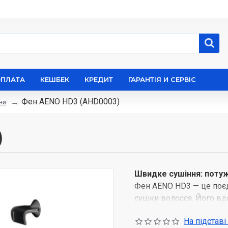
ОПЛАТА
КЕШБЕК
КРЕДИТ
ГАРАНТІЯ И СЕРВІС
Фен AENO HD3 (AHD0003)
ни
)
Швидке сушіння: потуж
Фен AENO HD3 — це поєд
сушки волосся. Його вд
швидкістю до 100 км/го
На підставі