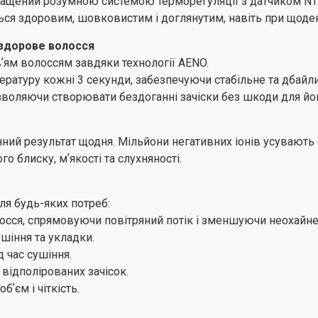
нащений розумною системою терморегуляції з датчиком NTC
прямих стрижок та чітк
ся здоровим, шовковистим і доглянутим, навіть при щоде
універсальне укладання 
 здорове волосся
Широкі можливості на
ʼям волоссям завдяки технології AENO.
Налаштуйте сушіння та 
ературу кожні 3 секунди, забезпечуючи стабільне та дбайл
температури, швидкості 
зволяючи створювати бездоганні зачіски без шкоди для йог
досягнення ідеального р
Екран відображає поточ
нний результат щодня. Мільйони негативних іонів усувають 
коригувати процес для 
 блиску, мʼякості та слухняності.
Легко чиститься, філь
Чистка фена HD3 займає
ля будь-яких потреб:
та стабільний потік пові
осся, спрямовуючи повітряний потік і зменшуючи неохайне 
Потужний професійний
шіння та укладки.
Оснащений професійним
 час сушіння.
продуктивність і надійн
 відполірованих зачісок.
гарантує тихіше викорис
ʼєм і чіткість.
Довгий шнур: 2 м