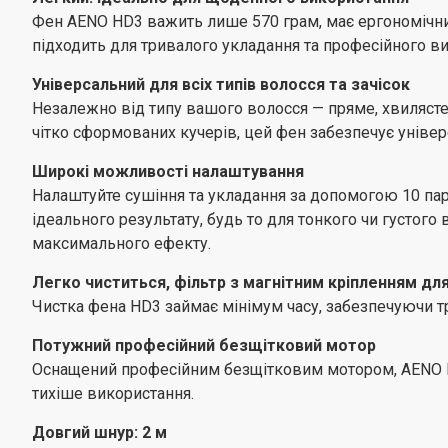
Фен AENO HD3 важить лише 570 грам, має ергономічни
підходить для тривалого укладання та професійного в
Універсальний для всіх типів волосся та зачісок
Незалежно від типу вашого волосся — пряме, хвилясте
чітко сформованих кучерів, цей фен забезпечує універ
Широкі можливості налаштування
Налаштуйте сушіння та укладання за допомогою 10 пар
ідеального результату, будь то для тонкого чи густог
максимального ефекту.
Легко чиститься, фільтр з магнітним кріпленням дл
Чистка фена HD3 займає мінімум часу, забезпечуючи тр
Потужний професійний безщітковий мотор
Оснащений професійним безщітковим мотором, AENO HD3
тихіше використання.
Довгий шнур: 2 м