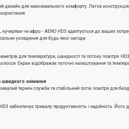
Створюйте укладки без
й дизайн для максимального комфорту. Легка конструкція
забезпечує максимальну 
икористання.
дозволяє вільно рухатис
, кучеряве чи афро - AENO HD3 адаптується до ваших потре
сальне укладання для будь-якої нагоди.
аметрів для температури, швидкості та потоку повітря. HD
о волосся. Екран відображає поточні налаштування та темпе
я швидкого знімання
ивалий термін служби та стабільний потік повітря для безд
 забезпечує тривалу продуктивність і надійність. Його д