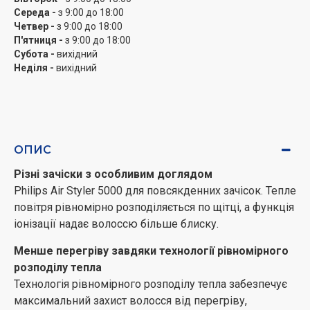
Середа -
з 9:00 до 18:00
Режим догляду для кращого захисту при сушінні
Четвер -
з 9:00 до 18:00
та укладанні
П'ятниця -
з 9:00 до 18:00
Режим «Догляд» забезпечує оптимальну
Субота -
вихідний
Неділя -
вихідний
температуру сушіння та захищає від перегріву.
Постійний потік повітря за постійної, ніжної
температури забезпечує швидке висихання.
Режим холодного повітря для дбайливого сушіння
У режимі холодного повітря волосся дбайливо
ОПИС
сушать при слабкому нагріванні. Особливо добре він
Різні зачіски з особливим доглядом
діє на тонкому, сухому або пошкодженому волоссі.
Philips Air Styler 5000 для повсякденних зачісок. Тепле
повітря рівномірно розподіляється по щітці, а функція
Керамічні нагрівальні пластини з аргановим
іонізації надає волоссю більше блиску.
маслом для м'якого ковзання
У випрямлячі для волосся використовуються
Менше перегріву завдяки технології рівномірного
керамічні нагрівальні пластини з аргановим маслом,
розподілу тепла
що забезпечують рівномірне укладання без опору та
Технологія рівномірного розподілу тепла забезпечує
легке ковзання.
максимальний захист волосся від перегріву,