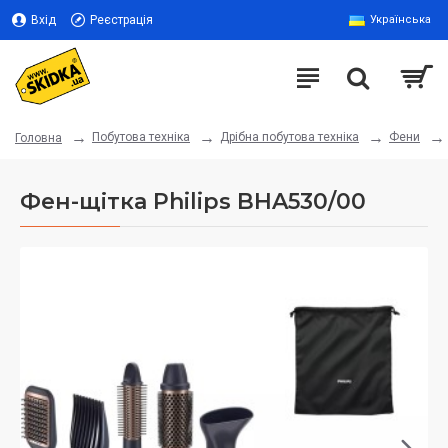
Вхід
Реєстрація
Українська
Побутова техніка
Дрібна побутова техніка
Фени
Головна
Фен-щітка Philips BHA530/00