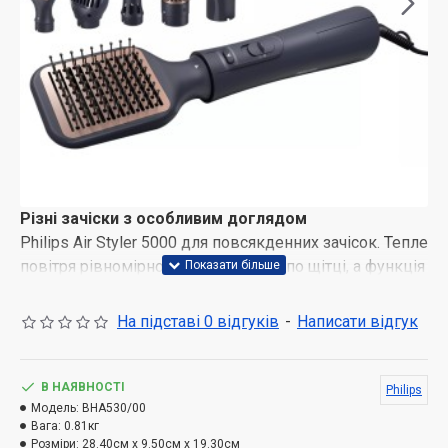
Різні зачіски з особливим доглядом
Philips Air Styler 5000 для повсякденних зачісок. Тепле
повітря рівномірно розподіляється по щітці, а функція
іонізації надає волоссю більше блиску.
На підставі 0 відгуків
-
Написати відгук
Менше перегріву завдяки технології рівномірного
розподілу тепла
Технологія рівномірного розподілу тепла забезпечує
В НАЯВНОСТІ
Philips
максимальний захист волосся від перегріву,
Модель:
BHA530/00
забезпечуючи здоровий вигляд і блиск.
Вага:
0.81кг
Розміри:
28.40см x 9.50см x 19.30см