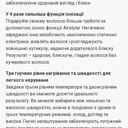
забезпечуючи здоровий вигляд і блиск.
Щітка діаметром 30 мм із висувними рядами для
створення чітких хвиль.
У 4 рази сильніша функція іонізації
Щітка діаметром 30 мм із висувними рядами
Подаруйте своєму волоссю більше турботи за
призначена для полегшення укладання. Поверніть
допомогою іонної функції Airstyler. Негативно
кінчик щітки та легко витягніть її з волосся, щоб
заряджені іони запобігають накопиченню статичної
створити чіткі хвилі.
електрики, живлять волосся і розгладжують
зовнішню кутикулу, надаючи додаткового блиску.
Термощітка 38 мм для прямих зачісок та хвиль
Результат – здорове, блискуче, гладке волосся без
Термічна щітка має особливо великий діаметр – 38
кучерявого волосся.
мм. Завдяки своїй ширині щітка з гарячим повітрям є
ідеальним інструментом для створення гладких
Три гнучких рівня нагрівання та швидкості для
зачісок та хвиль.
легкого керування
Завдяки трьом рівням температури та двом рівням
Насадка-лопатева щітка для розгладження та
швидкості ви зможете досягти ідеального
надання природно гладкого вигляду
результату. Ви можете вибирати між низькою та
Випрямляюча насадка у формі лопатки створена для
високою швидкістю, кожна в поєднанні з одним із
того, щоб надати вам природного гладкого вигляду за
трьох температурних режимів: холод, догляд та
один раз.
висока. Гнучкі налаштування забезпечують потужний
Насадка для більшого обсягу від коріння