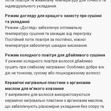
потік повітря та живильну температуру для точного та
Створіть об'єм біля коріння за допомогою
індивідуального укладання.
спеціальної насадки для об'єму.
Режим догляду для кращого захисту при сушінні
5 насадок
та укладанні
Цей AirStyler має 5 насадок для створення різних
Режим «Догляд» забезпечує оптимальну
стилів - від прямої природної форми до чітких хвиль і
температуру сушіння та захищає від перегріву.
об'єму у лінії росту волосся.
Постійний потік повітря за постійної, ніжної
температури забезпечує швидке висихання.
Режим холодного повітря для дбайливого сушіння
У режимі холодного повітря волосся дбайливо
сушать при слабкому нагріванні. Особливо добре він
діє на тонкому, сухому або пошкодженому волоссі.
Керамічні нагрівальні пластини з аргановим
маслом для м'якого ковзання
У випрямлячі для волосся використовуються
керамічні нагрівальні пластини з аргановим маслом,
що забезпечують рівномірне укладання без опору та