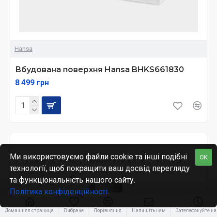
Hansa
Вбудована поверхня Hansa BHKS661830
8 499 грн
Ми використовуємо файли cookie та інші подібні
OK
технології, щоб покращити ваш досвід перегляду
та функціональність нашого сайту.
Політика конфіденційності
.
Домашняя страница
Вибране
Порівняння
Напишіть нам
Зателефонуйте н