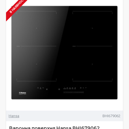
В НАЯВНОСТІ
Hansa
BHI679062
Варочна поверхня Hansa BHI679062