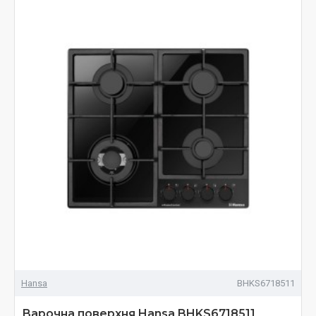
Hansa
BHKS6718511
Варочна поверхня Hansa BHKS6718511