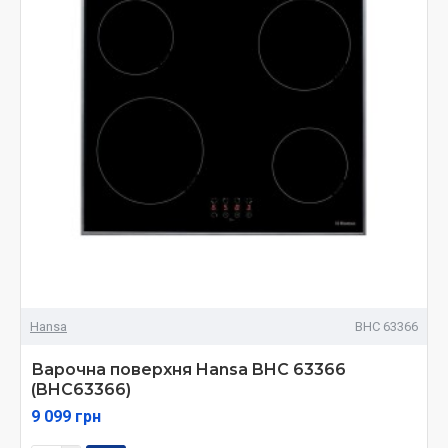
Hansa
BHC 63366
Варочна поверхня Hansa BHC 63366
(BHC63366)
9 099 грн