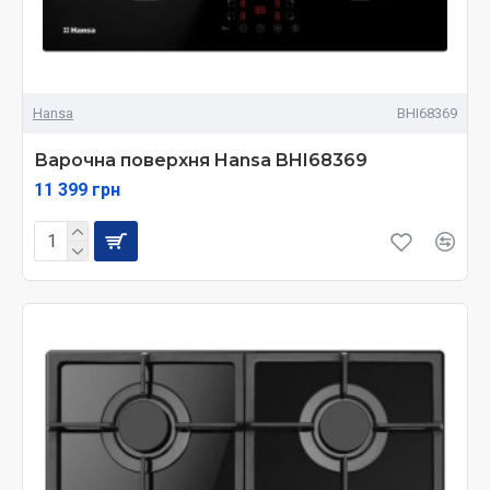
Hansa
BHI68369
Варочна поверхня Hansa BHI68369
11 399 грн