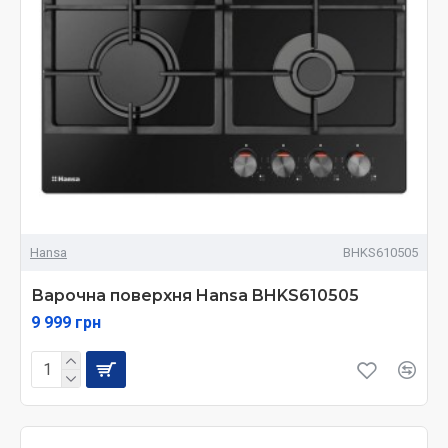
Hansa
BHKS610505
Варочна поверхня Hansa BHKS610505
9 999 грн