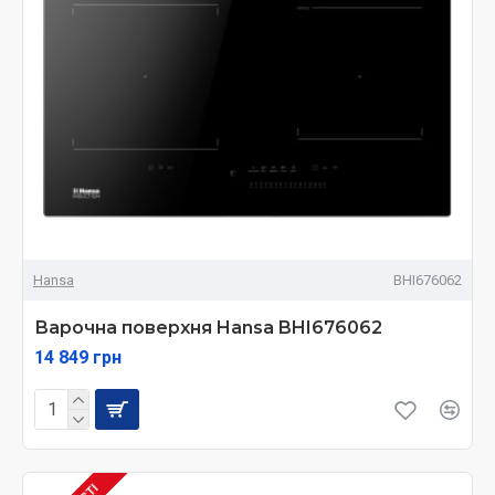
Hansa
BHI676062
Варочна поверхня Hansa BHI676062
14 849 грн