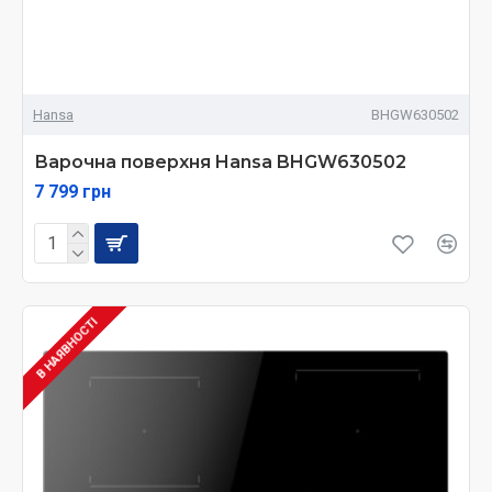
Hansa
BHGW630502
Варочна поверхня Hansa BHGW630502
7 799 грн
В НАЯВНОСТІ