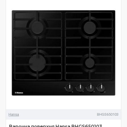
Hansa
BHGS650103
Варочна поверхня Hansa BHGS650103