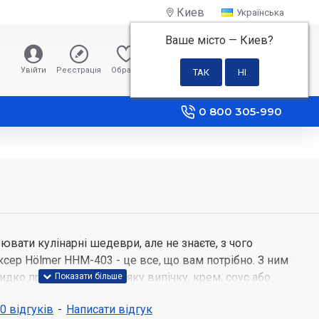
Киев
Українська
Ваше місто —
Киев
?
0 грн
Увійти
Реєстрація
Обране
Порівняння
0 800 305-990
рювати кулінарні шедеври, але не знаєте, з чого
сер Hölmer HHM-403 - це все, що вам потрібно. З ним
дко приготувати будь-яку випічку, крем, соус або
 0 відгуків
-
Написати відгук