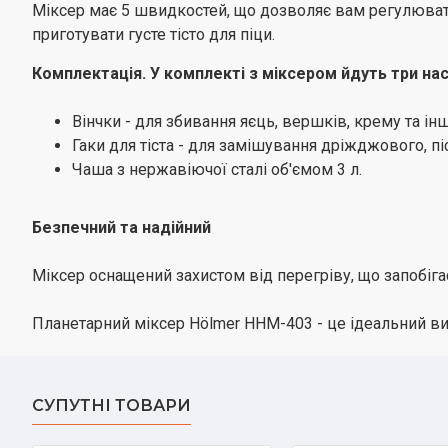
Міксер має 5 швидкостей, що дозволяє вам регулюват
приготувати густе тісто для піци.
Комплектація. У комплекті з міксером йдуть три на
Вінчки - для збивання яєць, вершків, крему та ін
Гаки для тіста - для замішування дріжджового, піс
Чаша з нержавіючої сталі об'ємом 3 л.
Безпечний та надійний
Міксер оснащений захистом від перегріву, що запобіга
Планетарний міксер Hölmer HHM-403 - це ідеальний вибі
СУПУТНІ ТОВАРИ