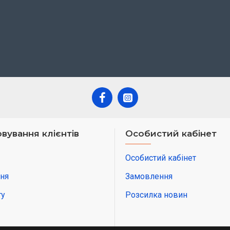
вування клієнтів
Особистий кабінет
Особистий кабінет
ня
Замовлення
ту
Розсилка новин