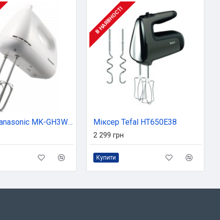
В НАЯВНОСТІ
Міксер Panasonic MK-GH3WTQ
Міксер Tefal HT650E38
2 299 грн
Купити