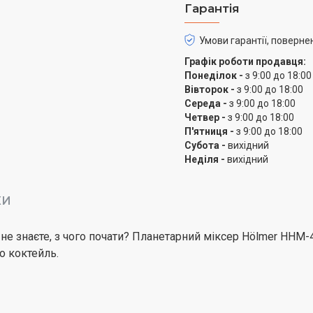
Гарантія
пізнавати кулінарні сек
Умови гарантії, поверне
Графік роботи продавця:
Понеділок -
з 9:00 до 18:00
Вівторок -
з 9:00 до 18:00
Середа -
з 9:00 до 18:00
Четвер -
з 9:00 до 18:00
П'ятниця -
з 9:00 до 18:00
Субота -
вихідний
Неділя -
вихідний
КИ
 не знаєте, з чого почати? Планетарний міксер Hölmer HHM-4
о коктейль.