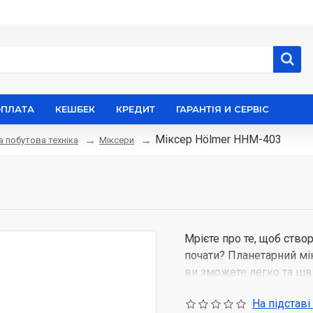
ОПЛАТА
КЕШБЕК
КРЕДИТ
ГАРАНТІЯ И СЕРВІС
Міксер Hölmer HHM-403
а побутова техніка
Міксери
Мрієте про те, щоб ство
почати? Планетарний мік
ви зможете легко та шви
коктейль.
На підставі