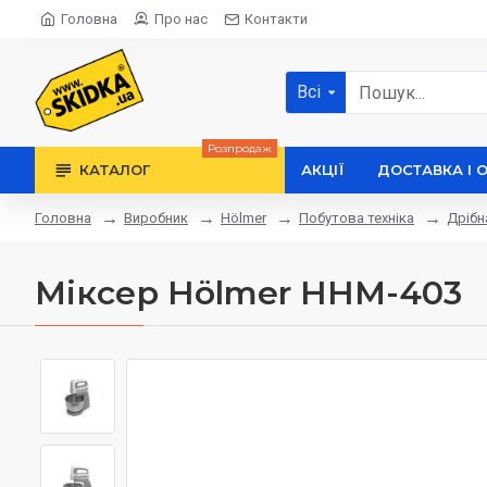
Головна
Про нас
Контакти
Всі
Розпродаж
КАТАЛОГ
АКЦІЇ
ДОСТАВКА І 
Виробник
Hölmer
Побутова техніка
Дрібн
Головна
Міксер Hölmer HHM-403