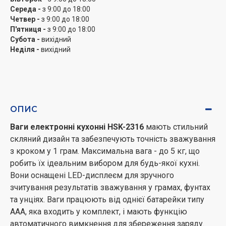
Середа -
з 9:00 до 18:00
Четвер -
з 9:00 до 18:00
П'ятниця -
з 9:00 до 18:00
Субота -
вихідний
Неділя -
вихідний
ОПИС
Ваги електронні кухонні HSK-2316
мають стильний
скляний дизайн та забезпечують точність зважування
з кроком у 1 грам. Максимальна вага - до 5 кг, що
робить їх ідеальним вибором для будь-якої кухні.
Вони оснащені LED-дисплеєм для зручного
зчитування результатів зважування у грамах, фунтах
та унціях. Ваги працюють від однієї батарейки типу
AAA, яка входить у комплект, і мають функцію
автоматичного вимкнення для збереження заряду.