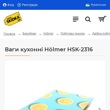
Вхід
Реєстрація
Українська
Виробник
Hölmer
Побутова техніка
Дрібна побут
Головна
Ваги кухонні Hölmer HSK-2316