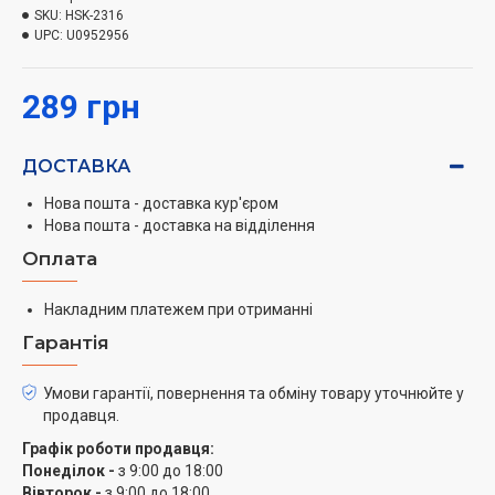
габарити - 23х16х2 см, що робить їх зручними для
SKU:
HSK-2316
використання та зберігання.
UPC:
U0952956
289 грн
ДОСТАВКА
Нова пошта - доставка кур'єром
Нова пошта - доставка на відділення
Оплата
Накладним платежем при отриманні
Гарантія
Умови гарантії, повернення та обміну товару уточнюйте у
продавця.
Графік роботи продавця:
Понеділок -
з 9:00 до 18:00
Вівторок -
з 9:00 до 18:00