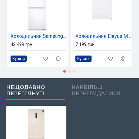
Холодильник Samsung BRB70F26C1F0UA
Холодильник Eleyus MRDW1085M47 WH
42 499 грн
7 199 грн
Купити
Купити
НЕЩОДАВНО
НАЙБІЛЬШ
ПЕРЕГЛЯНУТІ
ПЕРЕГЛЯДАЛИСЯ