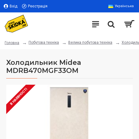
Вхід
Реєстрація
Українська
Побутова техніка
Велика побутова техніка
Холодиль
Головна
Холодильник Midea
MDRB470MGF33OM
В НАЯВНОСТІ