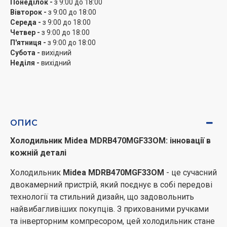
Понеділок -
з 9:00 до 18:00
особливо важливо для комфортного перебування у
Вівторок -
з 9:00 до 18:00
кухні. Освітлення LED створює яскраве та рівномірне
Середа -
з 9:00 до 18:00
освітлення внутрішнього простору, що спрощує
Четвер -
з 9:00 до 18:00
пошук необхідних продуктів.
П'ятниця -
з 9:00 до 18:00
Субота -
вихідний
Кліматичний клас N-ST забезпечує оптимальну
Неділя -
вихідний
роботу холодильника в різних температурних умовах,
а холодоагент R600a є екологічно безпечним та
ефективним в експлуатації. Тривалість зберігання
продуктів при відключенні живлення досягає 12
годин, що гарантує збереження свіжості навіть у
ОПИС
випадку перебоїв з електропостачанням.
Холодильник Midea MDRB470MGF33OM: інновації в
кожній деталі
Технологічні можливості та внутрішнє оснащення
Холодильник
Midea MDRB470MGF33OM
- це сучасний
Холодильник
Midea MDRB470MGF33OM
оснащений
двокамерний пристрій, який поєднує в собі передові
різноманітними технічними особливостями, такими як
технології та стильний дизайн, що задовольнить
зона свіжості, функція швидкого заморожування,
найвибагливіших покупців. З прихованими ручками
режим "Відпустка", перевішувані дверцята та
та інверторним компресором, цей холодильник стане
дисплей з оповіщенням про незакриті дверцята.