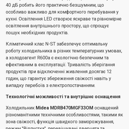
енергоефективність в одному продукті.
40 дБ робить його практично безшумним, що
особливо важливо для комфортного перебування у
кухні. Освітлення LED створює яскраве та рівномірне
освітлення внутрішнього простору, що спрощує
пошук необхідних продуктів.
Кліматичний клас N-ST забезпечує оптимальну
роботу холодильника в різних температурних умовах,
а холодоагент R600a є екологічно безпечним та
ефективним в експлуатації. Тривалість зберігання
продуктів при відключенні живлення досягає 12
годин, що гарантує збереження свіжості навіть у
випадку перебоїв з електропостачанням.
Технологічні можливості та внутрішнє оснащення
Холодильник
Midea MDRB470MGF33OM
оснащений
різноманітними технічними особливостями, такими як
зона свіжості, функція швидкого заморожування,
режим "Відпустка", перевішувані дверцята та