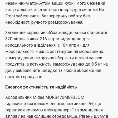
незамінним атрибутом вашої кухні. Його бежевий
Незалежне регулювання температури в камерах
колір додасть елегантності інтер'єру, а система No
дозволяє налаштовувати оптимальні умови для
Frost забезпечить безперервну роботу без
зберігання різних видів продуктів.
необхідності ручного розморожування.
Внутрішнє оснащення холодильника включає три
Загальний корисний об'єм холодильника становить
полки зі скла, три кишені на дверях холодильної
320 літрів, з яких 216 літрів відведено для
камери, ящик для овочів і фруктів, а також три
холодильного відділення, а 104 літри - для
відділення в морозильній камері. Кількість дверних
морозильного. Нижнє розташування морозильної
кошиків морозильної камери становить один, що
камери дозволяє зручно зберігати великі запаси
забезпечує зручність розміщення продуктів. Габарити
продуктів, а потужність заморожування до 8,5 кг на
холодильника без упаковки складають 186 см у
добу забезпечить швидке та якісне збереження
висоту, 59,5 см у ширину, та 66 см у глибину, що
свіжості продуктів.
дозволяє легко інтегрувати його в будь-який інтер'єр
кухні.
Енергоефективність та надійність
Гарантія на холодильник
Midea MDRB470MGF33OM
Холодильник Midea MDRB470MGF33OM
становить 36 місяців, що підтверджує його надійність
відзначається класом енергоспоживання A+, що
та якість. Цей пристрій стане відмінним вибором для
гарантує економію електроенергії та зменшення
тих, хто цінує сучасні технології, стильний дизайн та
впливу на навколишнє середовище. Рівень шуму в