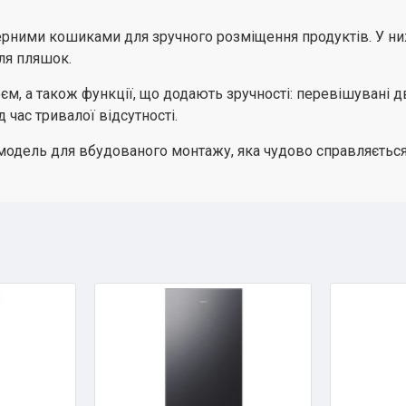
рними кошиками для зручного розміщення продуктів. У ниж
для пляшок.
, а також функції, що додають зручності: перевішувані двер
час тривалої відсутності.
а модель для вбудованого монтажу, яка чудово справляється 