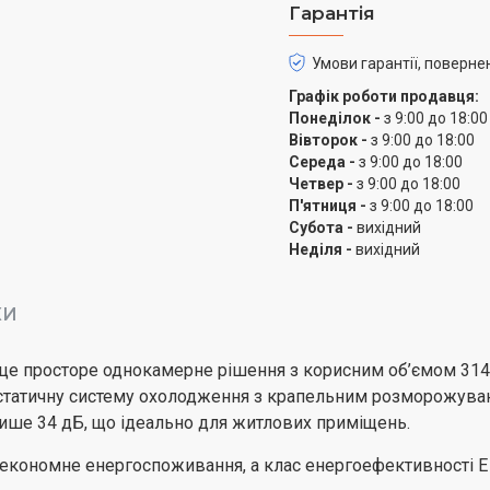
Гарантія
Умови гарантії, поверне
Графік роботи продавця:
Понеділок -
з 9:00 до 18:00
Вівторок -
з 9:00 до 18:00
Середа -
з 9:00 до 18:00
Четвер -
з 9:00 до 18:00
П'ятниця -
з 9:00 до 18:00
Субота -
вихідний
Неділя -
вихідний
КИ
це просторе однокамерне рішення з корисним об’ємом 314 л
татичну систему охолодження з крапельним розморожуванн
ише 34 дБ, що ідеально для житлових приміщень.
 економне енергоспоживання, а клас енергоефективності E