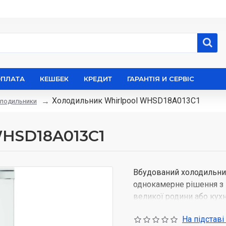
ОПЛАТА
КЕШБЕК
КРЕДИТ
ГАРАНТІЯ И СЕРВІС
Холодильник Whirlpool WHSD18A013C1
лодильники
WHSD18A013C1
Вбудований холодильн
однокамерне рішення з 
великої родини або ку
статичну систему охол
На підставі
рівномірну температуру