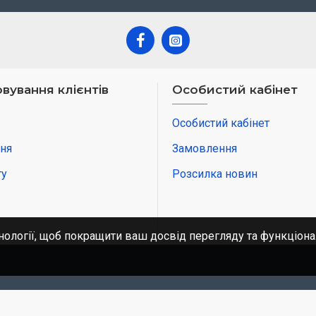
вування клієнтів
Особистий кабінет
Особистий кабінет
ня
Замовлення
ту
Розсилка новин
нології, щоб покращити ваш досвід перегляду та функціона