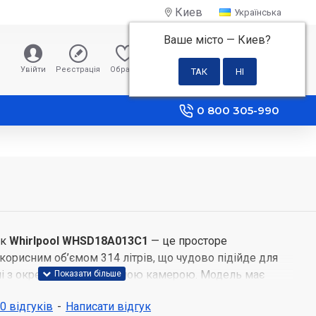
Киев
Українська
Ваше місто —
Киев
?
0 грн
Увійти
Реєстрація
Обране
Порівняння
0 800 305-990
ик
Whirlpool
WHSD18A013C1
— це просторе
корисним об’ємом 314 літрів, що чудово підійде для
хні з окремою морозильною камерою. Модель має
одження з крапельним розморожуванням, підтримує
 0 відгуків
-
Написати відгук
 завдяки внутрішній вентиляції та працює майже