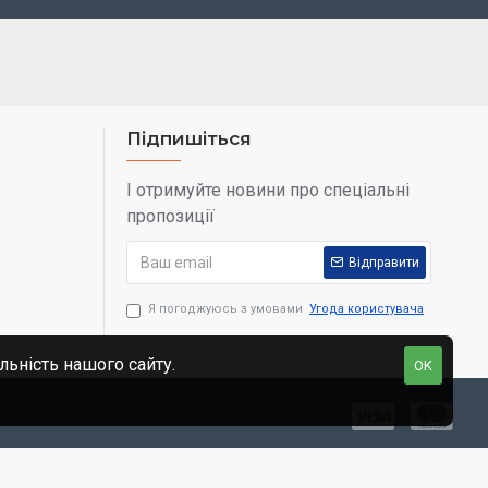
Підпишіться
І отримуйте новини про спеціальні
пропозиції
Відправити
Я погоджуюсь з умовами
Угода користувача
льність нашого сайту.
OK