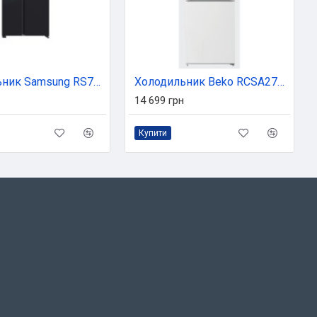
Холодильник Samsung RS70F65Q1FUA
Холодильник Beko RCSA270K20W
14 699 грн
Купити