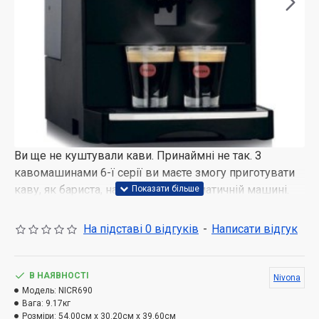
Ви ще не куштували кави. Принаймні не так. З
кавомашинами 6-ї серії ви маєте змогу приготувати
каву, як бариста, на повністю автоматичній машині.
Познайомтеся з нашою арома технологією та
насолоджуйтеся м'якістю кавових зерен або
На підставі 0 відгуків
-
Написати відгук
розкрийте всю інтенсивність видатного смаку.
Система Балансу Аромату (Aroma Balance System)
робить це можливим. Серія 6 характеризується
В НАЯВНОСТІ
Nivona
ідеальним співвідношенням ціни та якості, з нею ви
Модель:
NICR690
Вага:
9.17кг
вже отримаєте максимальну якість напоїв.
Розміри:
54.00см x 30.20см x 39.60см