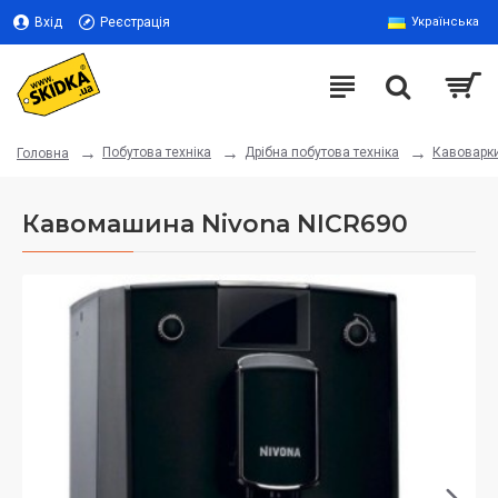
Вхід
Реєстрація
Українська
Побутова техніка
Дрібна побутова техніка
Кавоварк
Головна
Кавомашина Nivona NICR690