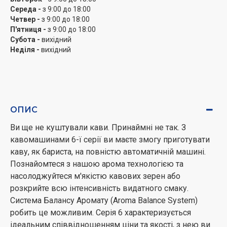
РК дисплей. Кольорові графічні елементи та
Середа -
з 9:00 до 18:00
текст забезпечують бездоганну роботу з
Четвер -
з 9:00 до 18:00
керуванням.
П'ятниця -
з 9:00 до 18:00
Субота -
вихідний
Мобільний додаток. Керуйте налаштуваннями та
Неділя -
вихідний
процесом приготування за допомогою
смартфона та фірмової програми Nivona App.
Підсвічування чашок. Один або два кольори
підсвічування чашки для додаткової естетичної
привабливості.
ОПИС
Регулювання носика. Носик для видачі кави
регулюється.
Ви ще не куштували кави. Принаймні не так. З
Знімний блок заварювання. Для якісного
кавомашинами 6-ї серії ви маєте змогу приготувати
очищення немає необхідності звертатися до
каву, як бариста, на повністю автоматичній машині.
сервісного центру.
Познайомтеся з нашою арома технологією та
насолоджуйтеся м'якістю кавових зерен або
розкрийте всю інтенсивність видатного смаку.
Система Балансу Аромату (Aroma Balance System)
робить це можливим. Серія 6 характеризується
ідеальним співвідношенням ціни та якості, з нею ви