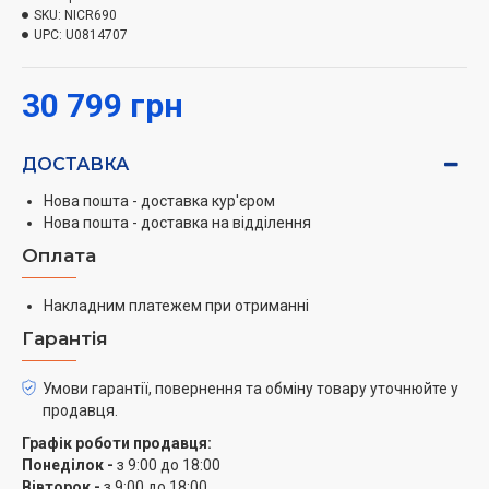
Відмінність від дорожчих серій полягає у тому, що
SKU:
NICR690
для їх отримання від вас потрібно трохи більше
UPC:
U0814707
зусиль.
30 799 грн
Преінфузія (блумінг). Попереднє змочування
кавової таблетки перед початком екстракції
еспресо.
ДОСТАВКА
Система Aromatica. Професійний насос з тиском
Нова пошта - доставка кур'єром
15 бар.
Нова пошта - доставка на відділення
Система Aroma Balance. Три профілі екстрації -
Оплата
Три варіанти смаку та аромату з одного сорту
кави.
Накладним платежем при отриманні
Автоматичний капучинатор
Гарантія
Молочно-кавові напої попередньо
запрограмовані і для приготування потрібно
Умови гарантії, повернення та обміну товару уточнюйте у
лише перемістити чашку.
продавця.
Моя кава. Збереження індивідуальних рецептів
Графік роботи продавця:
приготування кави у пам"яті для запуску одним
Понеділок -
з 9:00 до 18:00
натисканням.
Вівторок -
з 9:00 до 18:00