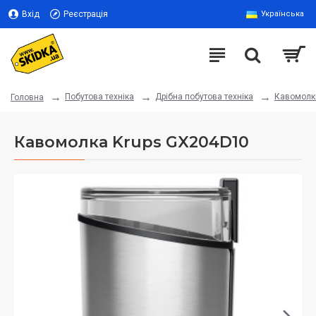
Вхід
Реєстрація
Українська
Побутова техніка
Дрібна побутова техніка
Кавомолк
Головна
Кавомолка Krups GX204D10