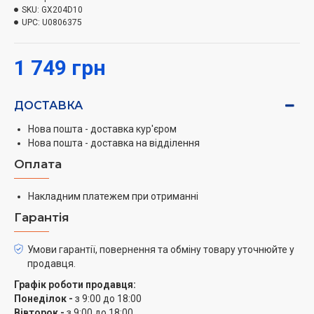
кнопки в один дотик
SKU:
GX204D10
Досягніть ідеального помелу для будь-якого
UPC:
U0806375
бажаного способу заварювання, налаштувавши
консистенцію помелу, від дрібного до грубого, для
1 749 грн
отримання ідеальних результатів різноманітних
кавових напоїв.
ДОСТАВКА
Велика ємність подрібнення
Ідеальна кавомолка для будь-якого випадку з
Нова пошта - доставка кур'єром
Нова пошта - доставка на відділення
великою ємністю до 85 г зерен для 12 чашок кави,
ідеальна як для щоденного використання, так і для
Оплата
прийому гостей.
Накладним платежем при отриманні
Швидке та рівномірне подрібнення
Гарантія
Рівномірне подрібнення будь-якої консистенції в
найкоротші терміни, завдяки поєднанню овальної
Умови гарантії, повернення та обміну товару уточнюйте у
форми з лезами з нержавіючої сталі.
продавця.
Універсальність для будь якого помелу, що
Графік роботи продавця:
Понеділок -
з 9:00 до 18:00
задовольнить всі ваші потреби
Вівторок -
з 9:00 до 18:00