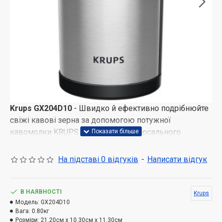
Krups GX204D10
- Швидко й ефективно подрібнюйте
свіжі кавові зерна за допомогою потужної
кавомолки KRUPS Fast-Touch, універсального
приладу, який також можна використовувати для
подрібнення горіхів, насіння, трав і спецій. Ця
На підставі 0 відгуків
-
Написати відгук
електрична кавомолка з компактним та елегантним
дизайном стане зручним і корисним доповненням до
будь-якої кухні.
В НАЯВНОСТІ
Krups
Модель:
GX204D10
Налаштування помелу за допомогою простої
Вага:
0.80кг
Розміри:
21.20см x 10.30см x 11.30см