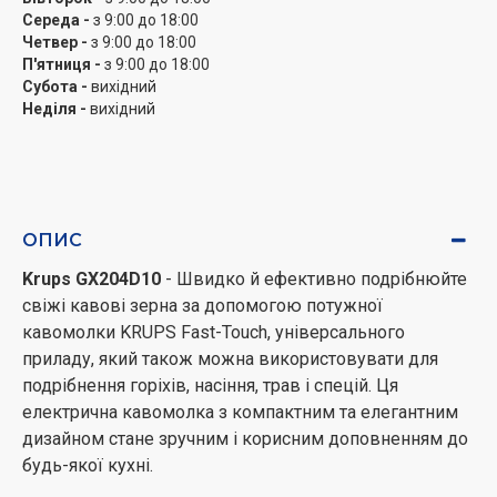
Ця універсальна кавомолка може
Середа -
з 9:00 до 18:00
використовуватися не тільки для помелу кави, але і
Четвер -
з 9:00 до 18:00
для подрібнення горіхів, насіння, трав та спецій, для
П'ятниця -
з 9:00 до 18:00
ідеальних результатів, наповнених смаком та
Субота -
вихідний
Неділя -
вихідний
ароматом.
Запобіжний вимикач, що активується кришкою
Як додаткий захід безпеки, леза обертаються лише
тоді, коли кришка надійно встановлена на кавомолку,
для процесу, який дозволяє молоти каву та будь-які
ОПИС
інші інгредієнти в повній безпеці.
Krups GX204D10
- Швидко й ефективно подрібнюйте
свіжі кавові зерна за допомогою потужної
кавомолки KRUPS Fast-Touch, універсального
приладу, який також можна використовувати для
подрібнення горіхів, насіння, трав і спецій. Ця
електрична кавомолка з компактним та елегантним
дизайном стане зручним і корисним доповненням до
будь-якої кухні.