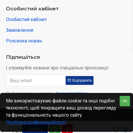
Особистий кабінет
Особистий кабінет
Замовлення
Розсилка новин
Підпишіться
І отримуйте новини про спеціальні пропозиції
Відправити
Я погоджуюсь з умовами
Угода користувача
Ми використовуємо файли cookie та інші подібні
OK
технології, щоб покращити ваш досвід перегляду
та функціональність нашого сайту.
© Интернет-магазин www.skidka.ua, 2012-2025.
Політика конфіденційності
.
КУПИТИ