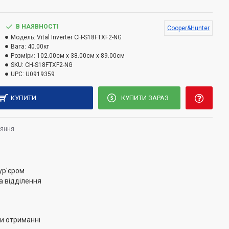
чність користування.
В НАЯВНОСТІ
Cooper&Hunter
Модель:
Vital Inverter CH-S18FTXF2-NG
Вага:
40.00кг
Розміри:
102.00см x 38.00см x 89.00см
SKU:
CH-S18FTXF2-NG
UPC:
U0919359
КУПИТИ
КУПИТИ ЗАРАЗ
няння
ур'єром
а відділення
и отриманні