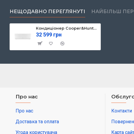
НЕЩОДАВНО ПЕРЕГЛЯНУТІ
НАЙБІЛЬШ ПЕ
Кондиціонер Cooper&Hunter Vital Inverter CH-S18FTXF2-NG (CH-S18FTXF2-NG)
32 599 грн
Про нас
Обслуго
Про нас
Контакти
Доставка та оплата
Повернен
Угода користувача
Карта сай