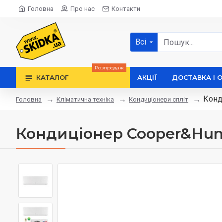
Головна
Про нас
Контакти
Всі
Розпродаж
КАТАЛОГ
АКЦІЇ
ДОСТАВКА І 
Конд
Кліматична техніка
Кондиціонери спліт
Головна
Кондиціонер Cooper&Hunte