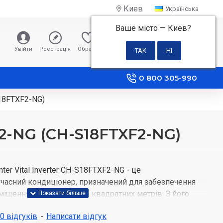
Киев
Українська
Ваше місто —
Киев
?
0 грн
Увійти
Реєстрація
Обране
Порівняння
0 800 305-990
S18FTXF2-NG)
F2-NG (CH-S18FTXF2-NG)
er Vital Inverter CH-S18FTXF2-NG - це
часний кондиціонер, призначений для забезпечення
іщеннях площею до 55 квадратних метрів. З його
а інтелектуальним дизайном, цей кондиціонер
 0 відгуків
-
Написати відгук
олодження та обігрів приміщення, забезпечуючи