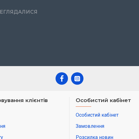
РЕГЛЯДАЛИСЯ
вування клієнтів
Особистий кабінет
Особистий кабінет
ня
Замовлення
ту
Розсилка новин