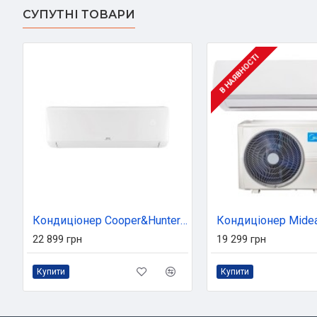
СУПУТНІ ТОВАРИ
В НАЯВНОСТІ
Кондиціонер Cooper&Hunter Vital Inverter CH-S09FTXF2-NG (CH-S09FTXF2-NG)
22 899 грн
19 299 грн
Купити
Купити