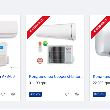
В НАЯВНОСТІ
В НАЯВНОСТІ
Кондиціонер Midea AF8-09N8C2E-I/AF8-09N8C2E-O
Кондиціонер Cooper&Hunter Daytona (CH-S09FTXD2-WP)
31 199 грн
22 099 грн
Купити
Купити