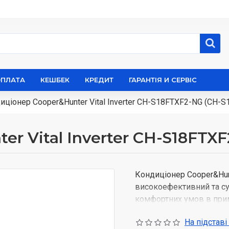
ОПЛАТА
КЕШБЕК
КРЕДИТ
ГАРАНТІЯ И СЕРВІС
иціонер Cooper&Hunter Vital Inverter CH-S18FTXF2-NG (CH-
r Vital Inverter CH-S18FTX
Кондиціонер Cooper&Hunt
високоефективний та су
комфортних умов в прим
передовими функціями т
На підставі
гарантує оптимальне ох