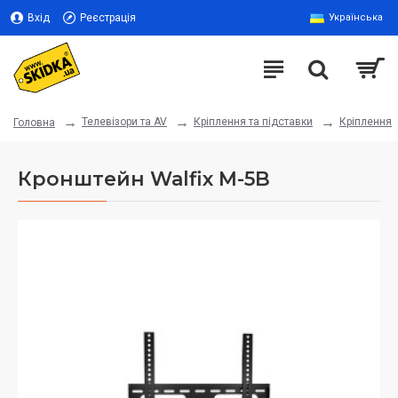
Вхід
Реєстрація
Українська
Телевізори та AV
Кріплення та підставки
Кріплення
Головна
Кронштейн Walfix M-5B