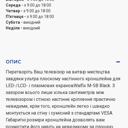
Середа -
з 9:00 до 18:00
Четвер -
з 9:00 до 18:00
П'ятниця -
з 9:00 до 18:00
Субота -
вихідний
Неділя -
вихідний
ОПИС
Перетворіть Ваш телевізор на витвір мистецтва
завдяки ультра плоскому настінного кронштейна для
LED-/LCD- і плазмових екрановWalfix M-5B Black. З
зазором всього лише кілька сантиметрів між
телевізором і стіною настінне кріплення практично
невидиме, крім того, кронштейн легко і швидко
монтується на стіну і сумісний з стандартaмі VESA.
Габаритні розміри кронштейна дозволять вам
розмістити його навіть на невеликому за площею