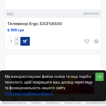
Ergo
32GFS6500
Телевізор Ergo 32GFS6500
6 999 грн
Ми використовуємо файли cookie та інші подібні
OK
технології, щоб покращити ваш досвід перегляду
та функціональність нашого сайту.
Політика конфіденційності
.
Домашняя страница
Вибране
Порівняння
Напишіть нам
Зателефонуйте н