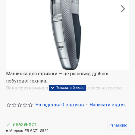
Машинка для стрижки — це різновид дрібної
побутової техніки.
Вона призначена для укорочення волосся на голові
до необхідної довжини.
Сучасні варіанти дають можливість видаляти бороду
На підставі 0 відгуків
-
Написати відгук
або вуса.
Працює машинка від акумуляторів або мережі.
В НАЯВНОСТІ
Panasonic
Машинка для стрижки Panasonic ER-GC71-S520
Модель:
ER-GC71-S520