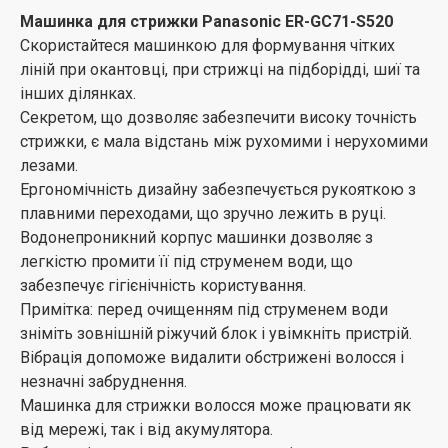
Машинка для стрижки Panasonic ER-GC71-S520
Скористайтеся машинкою для формування чітких
ліній при окантовці, при стрижці на підборідді, шиї та
інших ділянках.
Секретом, що дозволяє забезпечити високу точність
стрижки, є мала відстань між рухомими і нерухомими
лезами.
Ергономічність дизайну забезпечується рукояткою з
плавними переходами, що зручно лежить в руці.
Водонепроникний корпус машинки дозволяє з
легкістю промити її під струменем води, що
забезпечує гігієнічність користування.
Примітка: перед очищенням під струменем води
зніміть зовнішній ріжучий блок і увімкніть пристрій.
Вібрація допоможе видалити обстрижені волосся і
незначні забруднення.
Машинка для стрижки волосся може працювати як
від мережі, так і від акумулятора.