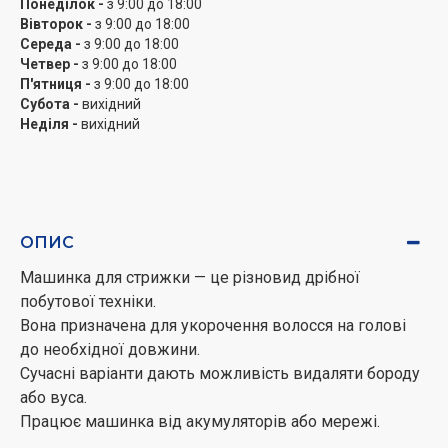
Понеділок -
з 9:00 до 18:00
вдома чи в подорожах.
Вівторок -
з 9:00 до 18:00
Середа -
з 9:00 до 18:00
Четвер -
з 9:00 до 18:00
П'ятниця -
з 9:00 до 18:00
Субота -
вихідний
Неділя -
вихідний
ОПИС
Машинка для стрижки — це різновид дрібної
побутової техніки.
Вона призначена для укорочення волосся на голові
до необхідної довжини.
Сучасні варіанти дають можливість видаляти бороду
або вуса.
Працює машинка від акумуляторів або мережі.