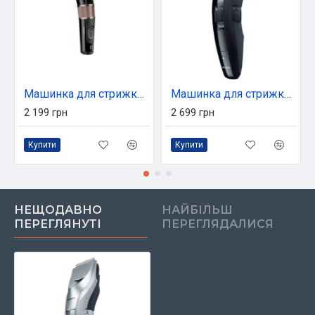
Машинка для стрижки Babyliss E974E
Машинка для стрижки Panasonic ER-GC51-K520
2 199 грн
2 699 грн
Купити
Купити
НЕЩОДАВНО
НАЙБІЛЬШ
ПЕРЕГЛЯНУТІ
ПЕРЕГЛЯДАЛИСЯ