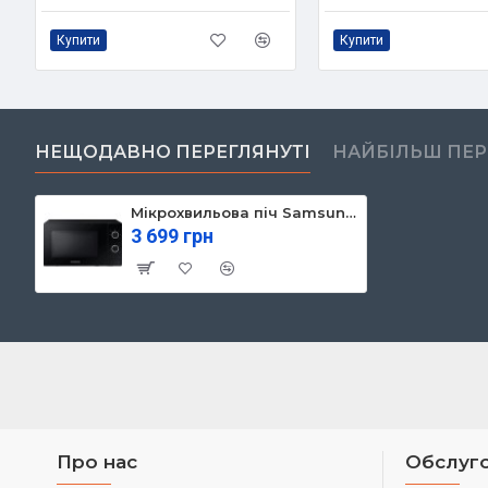
Купити
Купити
НЕЩОДАВНО ПЕРЕГЛЯНУТІ
НАЙБІЛЬШ ПЕ
Мікрохвильова піч Samsung MS 20 A 3010AL/UA (MS20A3010AL/UA)
3 699 грн
Про нас
Обслуго