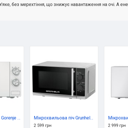
 м'яке, без мерехтіння, що знижує навантаження на очі. А 
Мікрохвильова піч Gorenje MO20E1W2
Мікрохвильова піч Grunhelm 20MX730-G
2 599 грн
2 999 грн