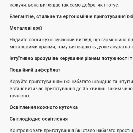
кажучи, вона виглядає так само добре, як і готує.
Елегантне, стильне та ергономічне приготування їж
Металеві краї
Надайте своїй кухні сучасний вигляд, що гармонійно п
металевими краями, тому виглядають дуже акуратно та 
Інтуїтивно зрозуміле керування рівнем потужності 
Подвійний циферблат
Керуйте приготуванням їжі набагато швидше та інтуїти
встановити час приготування до 35 хвилин. Таким чин
точністю.
Освітлення кожного куточка
Світлодіодне освітлення
Контролювати приготування їжі стало набагато прості