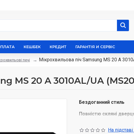
ОПЛАТА
КЕШБЕК
КРЕДИТ
ГАРАНТІЯ И СЕРВІС
Мікрохвильова піч Samsung MS 20 A 301
крохвильові печі
ng MS 20 A 3010AL/UA (MS2
Бездоганний стиль
Повністю скляні дверц
Поліпшіть зовнішній виг
На підставі
дизайну преміумкласу. 