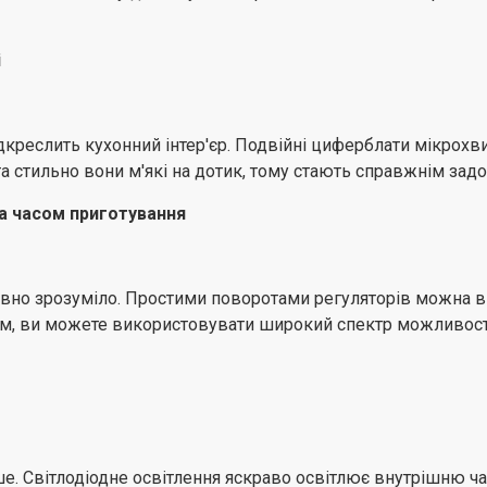
і
ідкреслить кухонний інтер'єр. Подвійні циферблати мікрохв
стильно вони м'які на дотик, тому стають справжнім задов
та часом приготування
вно зрозуміло. Простими поворотами регуляторів можна виб
ом, ви можете використовувати широкий спектр можливосте
ше. Світлодіодне освітлення яскраво освітлює внутрішню ч