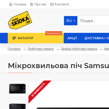
Головна
Про нас
Контакти
Всі
Розпродаж
КАТАЛОГ
АКЦІЇ
ДОСТАВКА І 
Побутова техніка
Дрібна побутова техніка
Мі
Головна
Мікрохвильова піч Samsu
В НАЯВНОСТІ