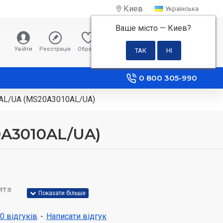
Киев
Українська
Ваше місто —
Киев
?
0 грн
Увійти
Реєстрація
Обране
Порівняння
0 800 305-990
0AL/UA (MS20A3010AL/UA)
0A3010AL/UA)
ята
ляд своєї кухні завдяки акуратному та елегантному
 0 відгуків
-
Написати відгук
Мікрохвильова піч має повнорозмірну скляну передню