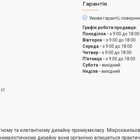
Гарантія
рівнів та встановити ча
використовувати широки
Умови гарантії, поверне
страви з більшою точніс
Графік роботи продавця:
Освітлення кожного к
Понеділок -
з 9:00 до 18:00
Вівторок -
з 9:00 до 18:00
Світлодіодне освітлен
Середа -
з 9:00 до 18:00
Четвер -
з 9:00 до 18:00
Контролювати приготуван
П'ятниця -
з 9:00 до 18:00
Субота -
вихідний
освітлення яскраво осв
Неділя -
вихідний
можна швидко перевірити
без мерехтіння, що зниж
довговічність допоможу
КИ
атному та елегантному дизайну преміумкласу. Мікрохвильо
німалістичному дизайну вона органічно впишеться практичн