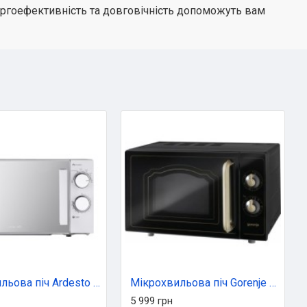
енергоефективність та довговічність допоможуть вам
Мікрохвильова піч Ardesto GO-S825S
Мікрохвильова піч Gorenje MO4250CLB
5 999 грн