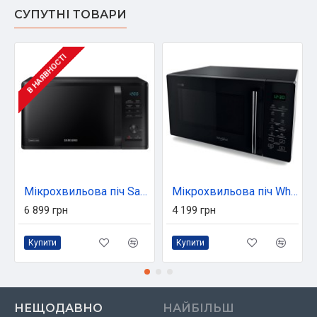
СУПУТНІ ТОВАРИ
В НАЯВНОСТІ
Мікрохвильова піч Samsung MG23K3515AK/UA
Мікрохвильова піч Whirlpool MWP251B
6 899 грн
4 199 грн
Купити
Купити
НЕЩОДАВНО
НАЙБІЛЬШ