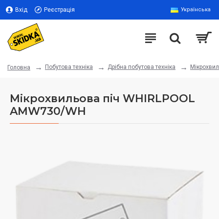
Вхід
Реєстрація
Українська
Побутова техніка
Дрібна побутова техніка
Мікрохвил
Головна
Мікрохвильова піч WHIRLPOOL
AMW730/WH