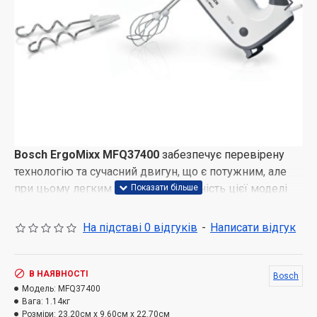
Bosch ErgoMixx MFQ37400
забезпечує перевірену
технологію та сучасний двигун, що є потужним, але
при цьому легким та тихим. Потужність цієї моделі
становить 750 Вт, а також вона має п'ять рівнів
потужності з різною кількістю обертів, що дозволяє
На підставі 0 відгуків
-
Написати відгук
індивідуально налаштовувати роботу приладу.
Ця модель також оснащена
імпульсним/турбо-
В НАЯВНОСТІ
Bosch
режимом
для максимальної потужності, що робить її
Модель:
MFQ37400
ще більш функціональною. Крім того, вона має
Вага:
1.14кг
Розміри:
23.20см x 9.60см x 22.70см