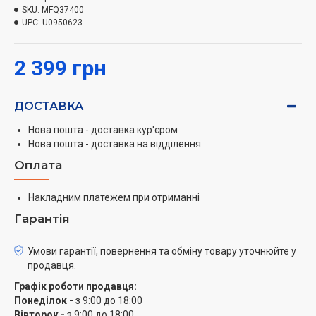
зручне використання завдяки ергономічному
SKU:
MFQ37400
дизайну, великим кнопкам та покриттю Soft-Touch.
UPC:
U0950623
Для зручності використання, Bosch ErgoMixx
MFQ37400 має окрему
2 399 грн
кнопку для відʼєднання
вінчиків
та гаків для тіста, а також можливість
приєднати ніжку блендера. Також передбачено
ДОСТАВКА
зручне зберігання кабелю.
Нова пошта - доставка кур'єром
Ця модель є універсальною завдяки двом
Нова пошта - доставка на відділення
надзвичайно ефективним вінчикам з нержавіючої
Оплата
сталі для ідеального збивання та перемішування, а
також двом міцним гакам з нержавіючої сталі для
Накладним платежем при отриманні
замішування тіста.
Гарантія
Умови гарантії, повернення та обміну товару уточнюйте у
продавця.
Графік роботи продавця:
Понеділок -
з 9:00 до 18:00
Вівторок -
з 9:00 до 18:00