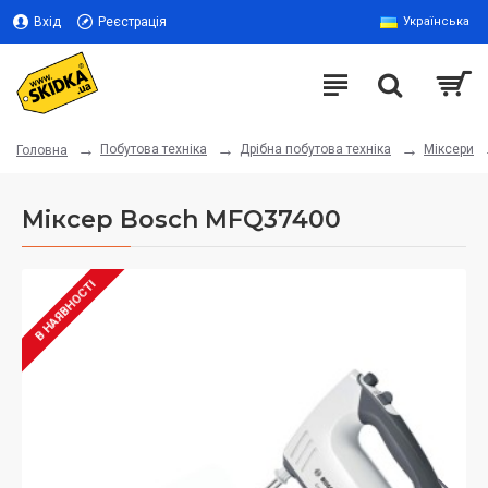
Вхід
Реєстрація
Українська
Побутова техніка
Дрібна побутова техніка
Міксери
Головна
Міксер Bosch MFQ37400
В НАЯВНОСТІ