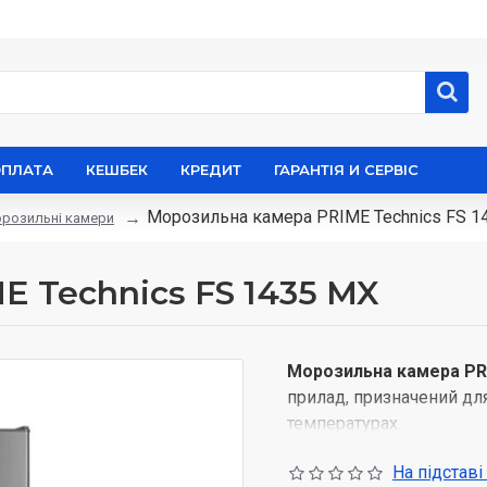
ОПЛАТА
КЕШБЕК
КРЕДИТ
ГАРАНТІЯ И СЕРВІС
Морозильна камера PRIME Technics FS 1
розильні камери
 Technics FS 1435 MX
Морозильна камера PRI
прилад, призначений для
температурах.
На підставі
Основні характеристики 