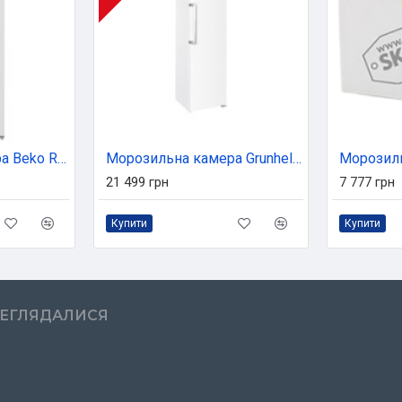
Морозильна камера Beko RFNM200E20W
Морозильна камера Grunhelm VFH-N185D70W
21 499 грн
7 777 грн
Купити
Купити
РЕГЛЯДАЛИСЯ