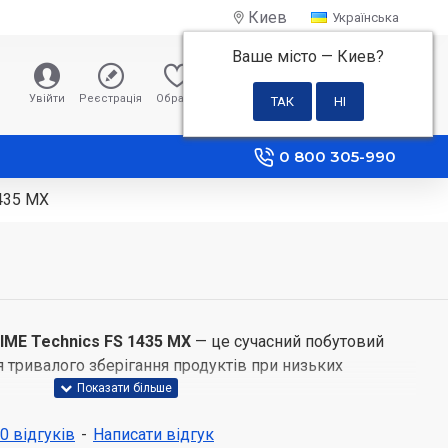
Киев
Українська
Ваше місто —
Киев
?
0 грн
Увійти
Реєстрація
Обране
Порівняння
0 800 305-990
435 MX
ME Technics FS 1435 MX
— це сучасний побутовий
 тривалого зберігання продуктів при низьких
 0 відгуків
-
Написати відгук
цього товару: