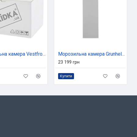
Морозильна камера Vestfrost CMF 085 W
Морозильна камера Grunhelm VFH-N185D70I
23 199 грн
Купити