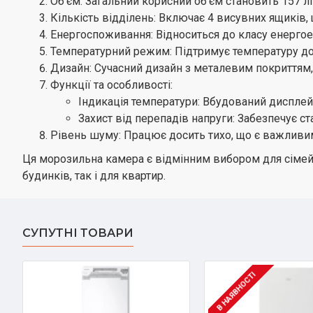
Об'єм: Загальний корисний об'єм становить 157 літ
Кількість відділень: Включає 4 висувних ящиків, 
Енергоспоживання: Відноситься до класу енергое
Температурний режим: Підтримує температуру до 
Дизайн: Сучасний дизайн з металевим покриттям, я
Функції та особливості:
Індикація температури: Вбудований дисплей
Захист від перепадів напруги: Забезпечує с
Рівень шуму: Працює досить тихо, що є важливи
Ця морозильна камера є відмінним вибором для сімей, 
будинків, так і для квартир.
СУПУТНІ ТОВАРИ
В НАЯВНОСТІ