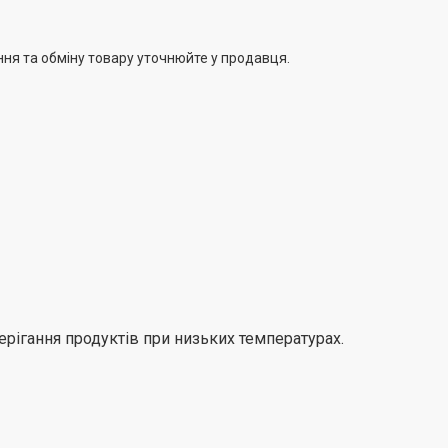
 відмінним вибором для сімей, які потребують
берігання заморожених продуктів, і підходить як для
ння та обміну товару уточнюйте у продавця.
і для квартир.
рігання продуктів при низьких температурах.