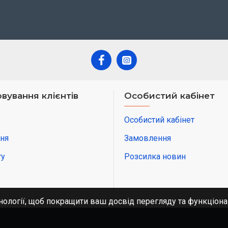
вування клієнтів
Особистий кабінет
Особистий кабінет
ня
Замовлення
ту
Розсилка новин
нології, щоб покращити ваш досвід перегляду та функціона