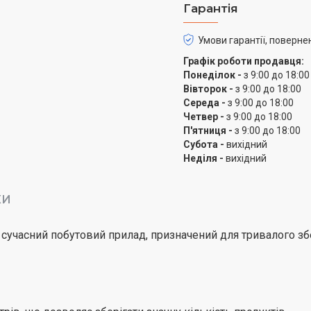
Гарантія
Ця морозильна камера є
додаткового місця для з
Умови гарантії, поверне
приватних будинків, так 
Графік роботи продавця:
Понеділок -
з 9:00 до 18:00
Вівторок -
з 9:00 до 18:00
Середа -
з 9:00 до 18:00
Четвер -
з 9:00 до 18:00
П'ятниця -
з 9:00 до 18:00
Субота -
вихідний
Неділя -
вихідний
КИ
сучасний побутовий прилад, призначений для тривалого збе