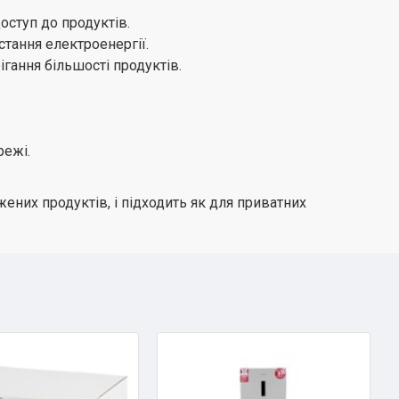
оступ до продуктів.
тання електроенергії.
гання більшості продуктів.
режі.
них продуктів, і підходить як для приватних