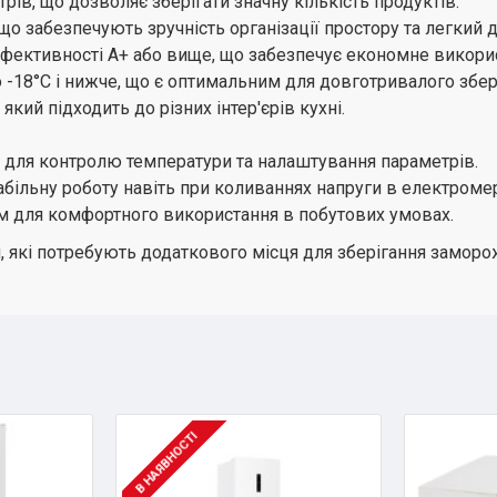
рів, що дозволяє зберігати значну кількість продуктів.
що забезпечують зручність організації простору та легкий д
фективності A+ або вище, що забезпечує економне викорис
-18°C і нижче, що є оптимальним для довготривалого збері
кий підходить до різних інтер'єрів кухні.
 для контролю температури та налаштування параметрів.
табільну роботу навіть при коливаннях напруги в електроме
м для комфортного використання в побутових умовах.
які потребують додаткового місця для зберігання замороже
В НАЯВНОСТІ