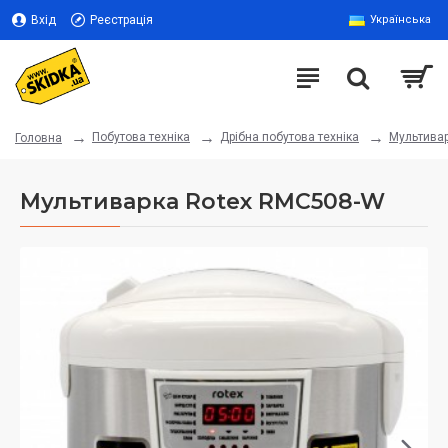
Вхід
Реєстрація
Українська
Побутова техніка
Дрібна побутова техніка
Мультива
Головна
Мультиварка Rotex RMC508-W