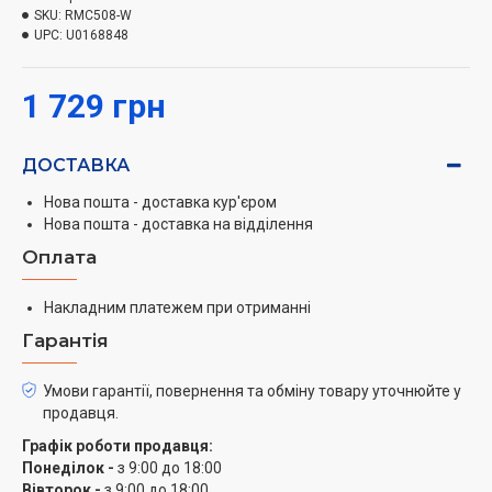
має подвійне антипригарне покриття.
SKU:
RMC508-W
UPC:
U0168848
Працює Rotex RMC508-W при підключенні до
звичайної електромережі через шнур завдовжки 1,2
1 729 грн
м. Якщо говорити про додаткові можливості техніки,
тут варто відзначити наявність функції підтримання
ДОСТАВКА
тепла і таймер відстрочки. Завдяки останньому
процес приготування можна перенести на 24 год. В
Нова пошта - доставка кур'єром
упаковці товару присутні пластиковий контейнер для
Нова пошта - доставка на відділення
варіння на пару, ложка з ополоником, мірний
Оплата
стаканчик і книга з сотнею рецептів.
Накладним платежем при отриманні
Гарантія
Умови гарантії, повернення та обміну товару уточнюйте у
продавця.
Графік роботи продавця:
Понеділок -
з 9:00 до 18:00
Вівторок -
з 9:00 до 18:00