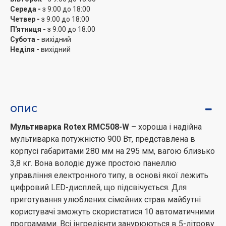
Середа -
з 9:00 до 18:00
Четвер -
з 9:00 до 18:00
П'ятниця -
з 9:00 до 18:00
Субота -
вихідний
Неділя -
вихідний
ОПИС
Мультиварка Rotex RMC508-W
– хороша і надійна
мультиварка потужністю 900 Вт, представлена в
корпусі габаритами 280 мм на 295 мм, вагою близько
3,8 кг. Вона володіє дуже простою панеллю
управління електронного типу, в основі якої лежить
цифровий LED-дисплей, що підсвічується. Для
приготування улюблених сімейних страв майбутні
користувачі зможуть скористатися 10 автоматичними
програмами. Всі інгредієнти занурюються в 5-літрову