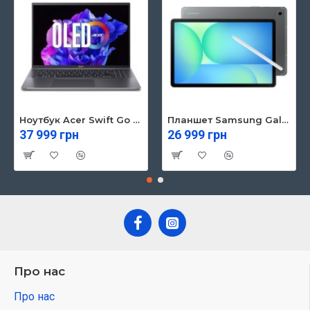
Ноутбук Acer Swift Go 16 SFG16-71 (NX.KVZEU.003)
Планшет Samsung Galaxy Tab S10 FE 5G 8/128GB Gray (SM-X526BZAREUC)
37 999 грн
26 999 грн
Про нас
Про нас