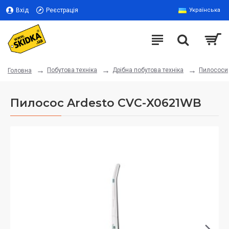
Вхід
Реєстрація
Українська
Побутова техніка
Дрібна побутова техніка
Пилососи
Головна
Пилосос Ardesto CVC-X0621WB