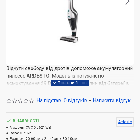
Відчути свободу від дротів допоможе акумуляторний
пилосос
ARDESTO
. Модель із потужністю
всмоктування 29 Вт працює 17 хвилин від батареї в
турборежимі та 35 хвилин у звичайному. Аби
повністю відновити заряд знадобиться 4-6 годин.
На підставі 0 відгуків
-
Написати відгук
Конструкцією передбачено індикатор заряду.
Зручність пристрою зумовлена наявністю LED-
підсвічування щітки та знімного ручного модуля для
В НАЯВНОСТІ
Ardesto
швидкого прибирання. Об’єм пилозбірника становить
Модель:
CVC-X0621WB
Вага:
3.79кг
0,55 л.
Розміри:
70.00см x 21.40см x 30.10см