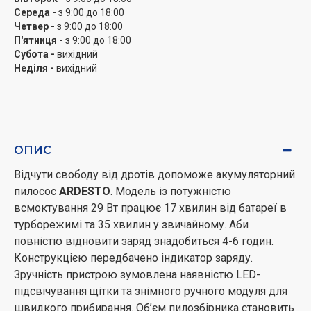
Середа -
з 9:00 до 18:00
Четвер -
з 9:00 до 18:00
П'ятниця -
з 9:00 до 18:00
Субота -
вихідний
Неділя -
вихідний
ОПИС
Відчути свободу від дротів допоможе акумуляторний
пилосос
ARDESTO
. Модель із потужністю
всмоктування 29 Вт працює 17 хвилин від батареї в
турборежимі та 35 хвилин у звичайному. Аби
повністю відновити заряд знадобиться 4-6 годин.
Конструкцією передбачено індикатор заряду.
Зручність пристрою зумовлена наявністю LED-
підсвічування щітки та знімного ручного модуля для
швидкого прибирання. Об’єм пилозбірника становить