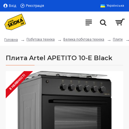
Вхід
Реєстрація
Українська
Побутова техніка
Велика побутова техніка
Плити
Головна
Плита Artel APETITO 10-E Black
В НАЯВНОСТІ