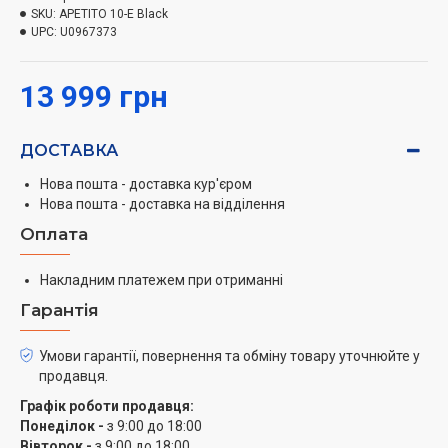
компанії
Artel
обладнано чотирма конфорками,
SKU:
APETITO 10-E Black
електродуховкою з підсвіткою об'ємом 65 літрів і
UPC:
U0967373
функцією електричного гриля.
13 999 грн
ДОСТАВКА
Нова пошта - доставка кур'єром
Нова пошта - доставка на відділення
Оплата
Накладним платежем при отриманні
Гарантія
Умови гарантії, повернення та обміну товару уточнюйте у
продавця.
Графік роботи продавця:
Понеділок -
з 9:00 до 18:00
Вівторок -
з 9:00 до 18:00