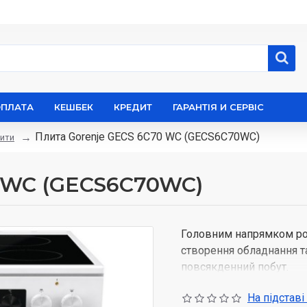
ОПЛАТА
КЕШБЕК
КРЕДИТ
ГАРАНТІЯ И СЕРВІС
Плита Gorenje GECS 6C70 WC (GECS6C70WC)
ити
0 WC (GECS6C70WC)
Головним напрямком роб
створення обладнання т
повсякденний побут.
Продуктивна робота
На підставі
побуту. Від недоро