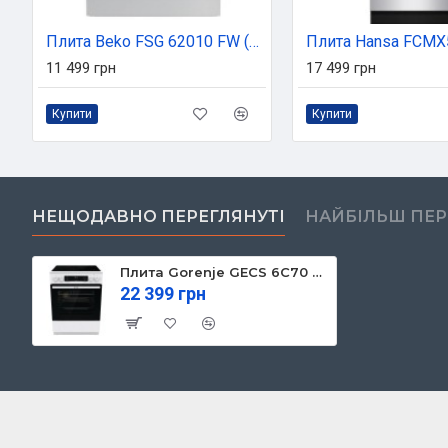
Плита Beko FSG 62010 FW (FSG62010FW)
Плита Hansa FCMX
11 499 грн
17 499 грн
Купити
Купити
НЕЩОДАВНО ПЕРЕГЛЯНУТІ
НАЙБІЛЬШ ПЕ
Плита Gorenje GECS 6C70 WC (GECS6C70WC)
22 399 грн