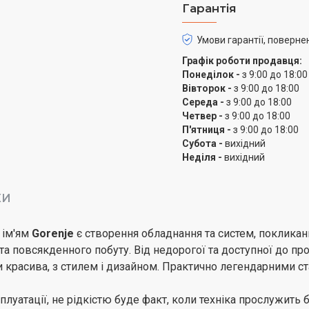
Гарантія
Умови гарантії, поверне
Графік роботи продавця:
Понеділок -
з 9:00 до 18:00
Вівторок -
з 9:00 до 18:00
Середа -
з 9:00 до 18:00
Четвер -
з 9:00 до 18:00
П'ятниця -
з 9:00 до 18:00
Субота -
вихідний
Неділя -
вихідний
КИ
 ім'ям
Gorenje
є створення обладнання та систем, поклика
 та повсякденного побуту. Від недорогої та доступної до пр
расива, з стилем і дизайном. Практично легендарними ста
луатації, не рідкістю буде факт, коли техніка прослужить б