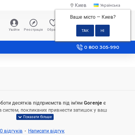
Киев
Українська
Ваше місто —
Киев
?
0 грн
Увійти
Реєстрація
Обране
Порівняння
0 800 305-990
оти десятків підприємств під ім'ям
Gorenje
є
а систем, покликаних привнести затишок у ваш
 – побутова техніка для кухні та повсякденного
 0 відгуків
-
Написати відгук
гої та доступної до просунутих зразків преміум-класу з