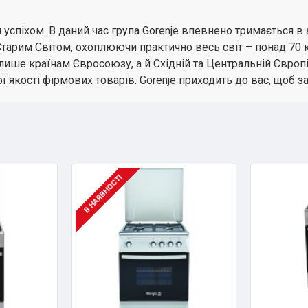
успіхом. В даний час група Gorenje впевнено тримається в
тарим Світом, охоплюючи практично весь світ – понад 70 к
лише країнам Євросоюзу, а й Східній та Центральній Європ
ї якості фірмових товарів. Gorenje приходить до вас, щоб 
В НАЯВНОСТІ