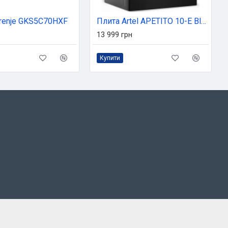
renje GKS5C70HXF
Плита Artel APETITO 10-E Black
13 999 грн
Купити