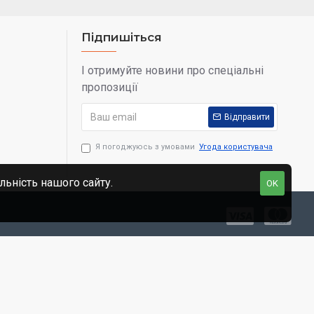
Підпишіться
І отримуйте новини про спеціальні
пропозиції
Відправити
Я погоджуюсь з умовами
Угода користувача
льність нашого сайту.
OK