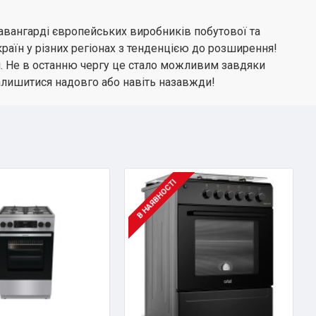
 авангарді європейських виробників побутової та
раїн у різних регіонах з тенденцією до розширення!
і. Не в останню чергу це стало можливим завдяки
залишитися надовго або навіть назавжди!
В НАЯВНОСТІ