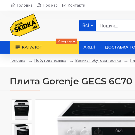
Головна
Про нас
Контакти
Всі
Розпродаж
КАТАЛОГ
АКЦІЇ
ДОСТАВКА І 
Побутова техніка
Велика побутова техніка
Пл
Головна
Плита Gorenje GECS 6C7