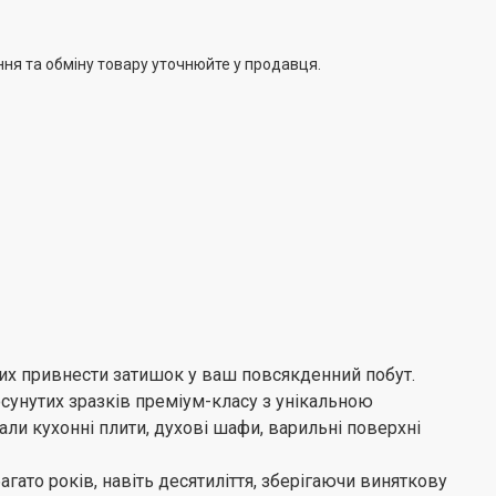
ння та обміну товару уточнюйте у продавця.
них привнести затишок у ваш повсякденний побут.
осунутих зразків преміум-класу з унікальною
ли кухонні плити, духові шафи, варильні поверхні
агато років, навіть десятиліття, зберігаючи виняткову