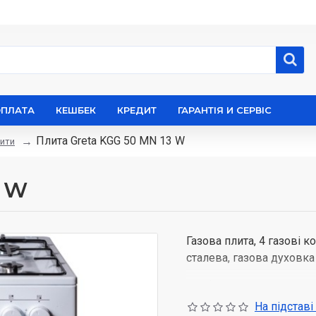
ОПЛАТА
КЕШБЕК
КРЕДИТ
ГАРАНТІЯ И СЕРВІС
Плита Greta KGG 50 MN 13 W
ити
3 W
Газова плита, 4 газові 
сталева, газова духовка
Конфорки: Передня ліва, 
Задня права, кВт 1,75.
На підставі