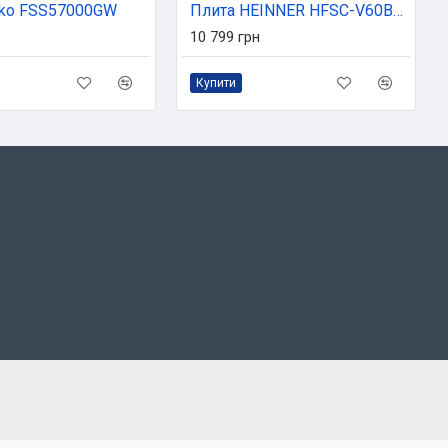
eko FSS57000GW
Плита HEINNER HFSC-V60BRW
10 799 грн
Купити