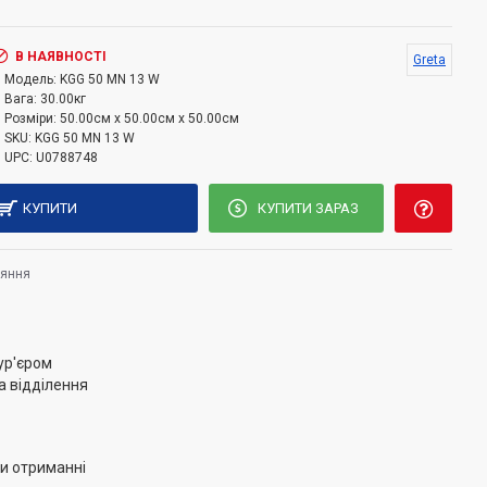
ьника духової шафи, кВт 1,75.
В НАЯВНОСТІ
Greta
ої шафи. Кількість скла дверей духовки 2. Спосіб
Модель:
KGG 50 MN 13 W
о очищення.
Вага:
30.00кг
Розміри:
50.00см x 50.00см x 50.00см
, грати
SKU:
KGG 50 MN 13 W
UPC:
U0788748
КУПИТИ
КУПИТИ ЗАРАЗ
няння
ур'єром
а відділення
и отриманні