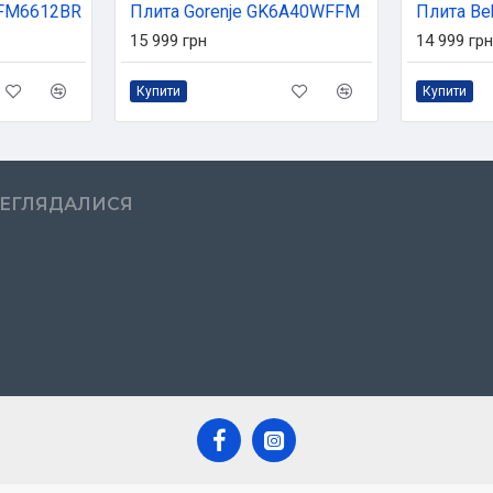
4FM6612BR
Плита Gorenje GK6A40WFFM
Плита B
15 999 грн
14 999 грн
Купити
Купити
РЕГЛЯДАЛИСЯ