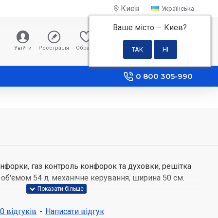
Киев
Українська
Ваше місто —
Киев
?
0 грн
Увійти
Реєстрація
Обране
Порівняння
0 800 305-990
конфорки, газ контроль конфорок та духовки, решітка
 об'ємом 54 л, механічне керування, ширина 50 см.
кВт 2,85, Передня права, кВт 1, Задня ліва, кВт 1,75,
 0 відгуків
-
Написати відгук