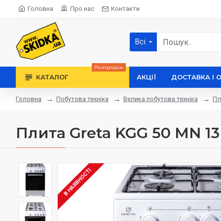
Головна
Про нас
Контакти
Всі
Розпродаж
КАТАЛОГ
АКЦІЇ
ДОСТАВКА І 
Побутова техніка
Велика побутова техніка
Пл
Головна
Плита Greta KGG 50 MN 1
В НАЯВНОСТІ