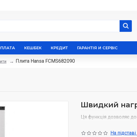
ОПЛАТА
КЕШБЕК
КРЕДИТ
ГАРАНТІЯ И СЕРВІС
Плита Hansa FCMS682090
ити
Швидкий наг
Ця функція дозволяє до
Духовка досягає темпер
вимагають стандарти. Це
На підставі