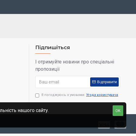
Підпишіться
І отримуйте новини про спеціальні
пропозиції
Відправити
Я погоджуюсь з умовами
Угода користувача
льність нашого сайту.
OK