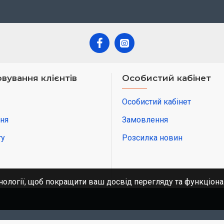
вування клієнтів
Особистий кабінет
Особистий кабінет
ня
Замовлення
ту
Розсилка новин
нології, щоб покращити ваш досвід перегляду та функціона