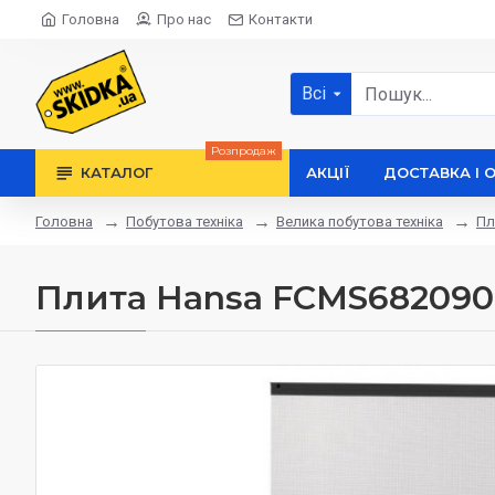
Головна
Про нас
Контакти
Всі
Розпродаж
КАТАЛОГ
АКЦІЇ
ДОСТАВКА І 
Побутова техніка
Велика побутова техніка
Пл
Головна
Плита Hansa FCMS682090