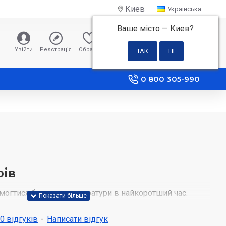
Киев
Українська
Ваше місто —
Киев
?
0 грн
Увійти
Реєстрація
Обране
Порівняння
0 800 305-990
рів
могтися бажаної температури в найкоротший час.
атури 150 ° C протягом 4 хвилин, на 20% швидше, ніж
 дозволяє Вам зосередитися на приготуванні їжі, а не
 0 відгуків
-
Написати відгук