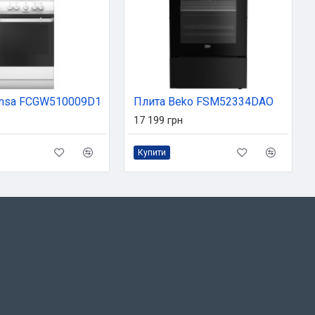
ansa FCGW510009D1
Плита Beko FSM52334DAO
17 199 грн
Купити