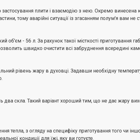
 застосування плити і взаємодію з нею. Окремо винесена к
астини, тому аварійні ситуації із згасанням полум'я вам не с
й об'єм - 56 л. За рахунок такої місткості приготування г
 дозволить швидко очистити всі забруднення всередині кам
ьний рівень жару в духовці. Задавши необхідну температу
о.
ь два скла. Такий варіант хороший тим, що не дає жару ви
ня тепла, з огляду на специфіку приготування того чи ін
альної кондиції для їжі, яку ви готуєте.