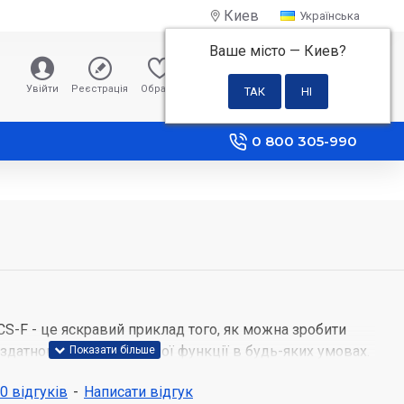
Киев
Українська
Ваше місто —
Киев
?
0 грн
Увійти
Реєстрація
Обране
Порівняння
0 800 305-990
CS-F - це яскравий приклад того, як можна зробити
 здатною виконувати свої функції в будь-яких умовах.
истовує в якості основи для отримання полум'я газ, в
 0 відгуків
-
Написати відгук
ектрику. Об'єднавши ці два ресурси, плита стала дуже