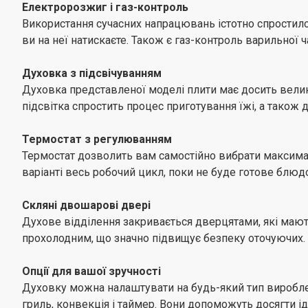
Електророзжиг і газ-контроль
Використання сучасних напрацювань істотно спростило
ви на неї натискаєте. Також є газ-контроль варильної ч
Духовка з підсвічуванням
Духовка представленої моделі плити має досить велики
підсвітка спростить процес приготування їжі, а також
Термостат з регулюванням
Термостат дозволить вам самостійно вибрати максимал
варіанті весь робочий цикл, поки не буде готове блюд
Скляні двошарові двері
Духове відділення закривається дверцятами, які мают
прохолодним, що значно підвищує безпеку оточуючих.
Опції для вашої зручності
Духовку можна налаштувати на будь-який тип вироблен
гриль, конвекція і таймер. Вони допоможуть досягти іде