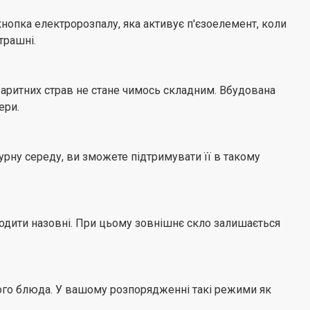
нопка електророзпалу, яка активує п'єзоелемент, коли
трашні.
абаритних страв не стане чимось складним. Вбудована
ери.
рну середу, ви зможете підтримувати її в такому
ходити назовні. При цьому зовнішнє скло залишається
шого блюда. У вашому розпорядженні такі режими як