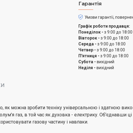
Гарантія
Скляні двошарові двер
Умови гарантії, поверне
Духове відділення закр
Графік роботи продавця:
варіант хороший тим, щ
Понеділок -
з 9:00 до 18:00
скло залишається прохо
Вівторок -
з 9:00 до 18:00
Середа -
з 9:00 до 18:00
Опції для вашої зручно
Четвер -
з 9:00 до 18:00
Духовку можна налаштув
П'ятниця -
з 9:00 до 18:00
Субота -
вихідний
специфіку приготування
Неділя -
вихідний
режими як гриль, конвек
кондиції для їжі, яку ви 
КИ
о, як можна зробити техніку універсальною і здатною викон
лум'я газ, в той час як духовка - електрику. Об'єднавши ці
ористовувати газову частину і навпаки.