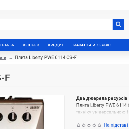
ОПЛАТА
КЕШБЕК
КРЕДИТ
ГАРАНТІЯ И СЕРВІС
Плита Liberty PWE 6114 CS-F
ити
S-F
Два джерела ресурсів
Плита Liberty PWE 6114 
техніку універсальною і
Її робоча частина викор
На підставі
той час як духовка - ел