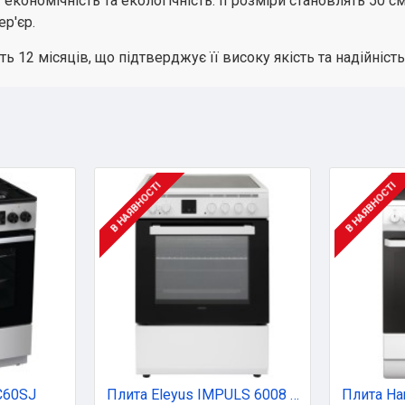
кономічність та екологічність. Її розміри становлять 50 см
ер'єр.
 12 місяців, що підтверджує її високу якість та надійність
В НАЯВНОСТІ
В НАЯВНОСТІ
C60SJ
Плита Eleyus IMPULS 6008 V WH