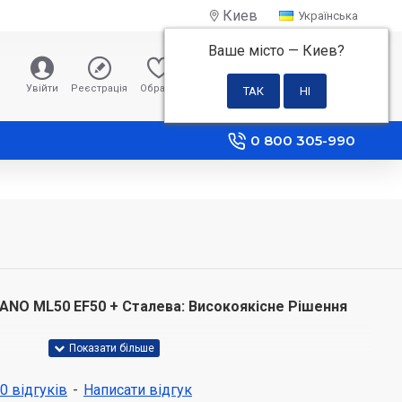
Киев
Українська
Ваше місто —
Киев
?
0 грн
Увійти
Реєстрація
Обране
Порівняння
0 800 305-990
ANO ML50 EF50 + Сталева: Високоякісне Рішення
NO ML50 EF50 + сталева (ML50 EF50 + steel) поєднує в
 та елегантний дизайн, що робить її ідеальним вибором
 0 відгуків
-
Написати відгук