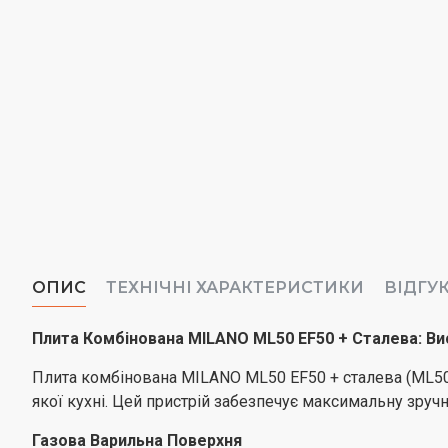
ОПИС
ТЕХНІЧНІ ХАРАКТЕРИСТИКИ
ВІДГУ
Плита Комбінована MILANO ML50 EF50 + Сталева: Ви
Плита комбінована MILANO ML50 EF50 + сталева (ML50 EF
якої кухні. Цей пристрій забезпечує максимальну зруч
Газова Варильна Поверхня