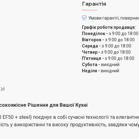
Гарантія
використання та знижує 
що дозволяє легко розм
Умови гарантії, поверне
Матеріал решіток — емал
Графік роботи продавця:
зносу та легкість у догл
Понеділок -
з 9:00 до 18:00
що дозволяє одразу при
Вівторок -
з 9:00 до 18:00
Середа -
з 9:00 до 18:00
Плита оснащена термост
Четвер -
з 9:00 до 18:00
підсвіткою духовки, ро
П'ятниця -
з 9:00 до 18:00
Субота -
вихідний
інструментом для пригот
Неділя -
вихідний
що дозволяє досягти р
Кришка плити виготовле
КИ
естетичний вигляд. Ящ
зручно зберігати кухонні
сокоякісне Рішення для Вашої Кухні
Плита має клас енергосп
50 + steel) поєднує в собі сучасні технології та елегантн
екологічність. Її розмір
ність у використанні та високу продуктивність, завдяки чо
глибину, що дозволяє лег