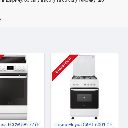
 в ширину, 85 см у висоту та 60 см у глибину, що
.
В НАЯВНОСТІ
Плита Hansa FCCW 58277 (FCCW58277)
Плита Eleyus CAST 6001 CF WH