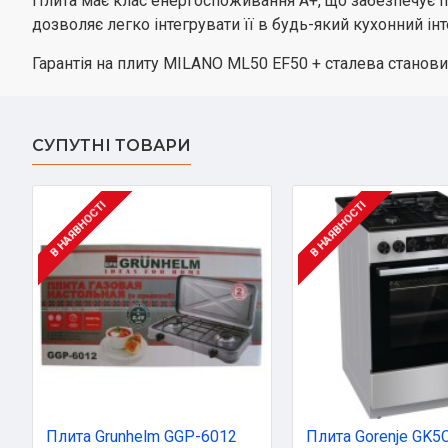
Плита має клас енергоспоживання A+, що забезпечує її е
дозволяє легко інтегрувати її в будь-який кухонний інт
Гарантія на плиту MILANO ML50 EF50 + сталева становить
СУПУТНІ ТОВАРИ
В НАЯВНОСТІ
В НАЯВНОСТІ
Плита Grunhelm GGP-6012
Плита Gorenje GK5