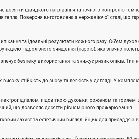
Гарантія на плиту MILAN
підтверджує її високу як
оляє досягти швидкого нагрівання та точного контролю тем
епла. Поверхня виготовлена з нержавіючої сталі, що гарант
ипікання та ідеальні результати кожного разу. Об'єм духов
ункцією гідролізного очищення (парою), яка значно полегш
езпечує безпеку використання та знижує ризик опіків. Тип 
 високу стійкість до зносу та легкість у догляді. У компле
лектропідпалом, підсвіткою духовки, роженом та грилем, 
ричний, що дозволяє досягти рівномірного прожарювання.
тковий захист та естетичний вигляд. Ящик для приладдя з