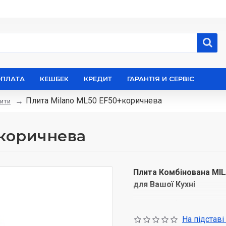
ОПЛАТА
КЕШБЕК
КРЕДИТ
ГАРАНТІЯ И СЕРВІС
Плита Milano ML50 EF50+коричнева
ити
+коричнева
Плита Комбінована MIL
для Вашої Кухні
Плита комбінована MILA
собі сучасні технології
На підставі