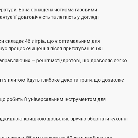
O ML50 EF50 + сталева становить 12 місяців, що
ість та надійність.
ператури. Вона оснащена чотирма газовими
ує її довговічність та легкість у догляді.
ки складає 46 літрів, що є оптимальним для
ує процес очищення після приготування їжі.
направляючих — решітчасті/дротові, що дозволяє легко
кті з плитою йдуть глибоке деко та грати, що дозволяє
що робить її універсальним інструментом для
 відкидною кришкою дозволяє зручно зберігати кухонні