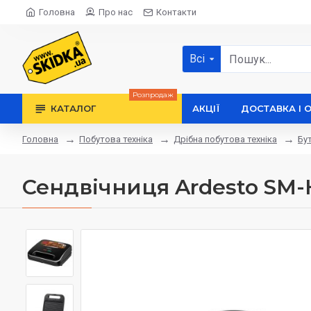
Головна
Про нас
Контакти
Всі
Розпродаж
КАТАЛОГ
АКЦІЇ
ДОСТАВКА І 
Побутова техніка
Дрібна побутова техніка
Бу
Головна
Сендвічниця Ardesto SM