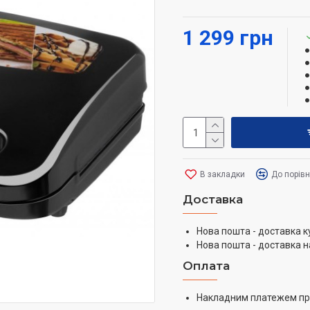
Антипригарне покриття 
приготування без додава
1 299 грн
передбачено ручку з фі
готовність пристрою до
В закладки
До порів
Доставка
Нова пошта - доставка к
Нова пошта - доставка н
Оплата
Накладним платежем пр