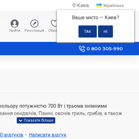
Киев
Українська
Ваше місто —
Киев
?
0 грн
Увійти
Реєстрація
Обране
Порівняння
0 800 305-990
ольору потужністю 700 Вт і трьома знімними
ння сендвічів, Паніні, овочів гриль, грибів, а також
ь
 0 відгуків
-
Написати відгук