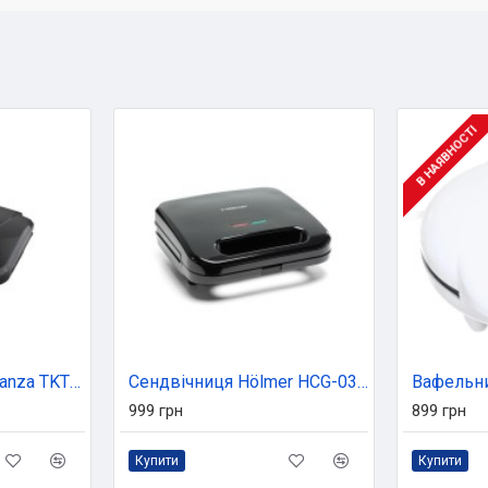
В НАЯВНОСТІ
Сендвічниця Esperanza TKT002K
Сендвічниця Hölmer HCG-03SM
999 грн
899 грн
Купити
Купити