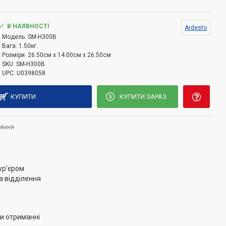
забезпечує легке очищення пластин і можливість
ння масла, а для зручного транспортування
ксатором. Індикатори на верхній панелі відображають
В НАЯВНОСТІ
Ardesto
Модель:
SM-H300B
 приготування.
Вага:
1.50кг
Розміри:
26.50см x 14.00см x 26.50см
SKU:
SM-H300B
UPC:
U0398058
КУПИТИ
КУПИТИ ЗАРАЗ
няння
ур'єром
а відділення
и отриманні