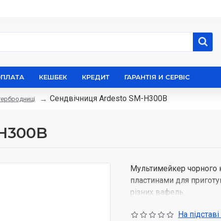
ОПЛАТА
КЕШБЕК
КРЕДИТ
ГАРАНТІЯ И СЕРВІС
Сендвічниця Ardesto SM-H300B
тербродниці
-H300B
Мультимейкер чорного к
пластинами для приготува
різних вафель.
Зручність і практичніст
На підставі