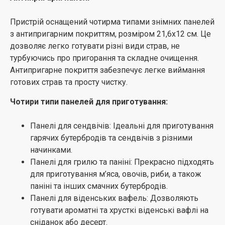
Мультимейкер Hölmer HCG-04SM – це
багатофункціональний пристрій, який стане надійним
Пристрій оснащений чотирма типами знімних панелей
помічником на вашій кухні, допомагаючи готувати
з антипригарним покриттям, розміром 21,6х12 см. Це
різноманітні смачні страви швидко та з комфортом.
дозволяє легко готувати різні види страв, не
Незалежно від того, чи це сендвічі на сніданок,
турбуючись про пригорання та складне очищення.
грильовані страви на обід, віденські вафлі на десерт
Антипригарне покриття забезпечує легке виймання
або печиво "горішки" для особливих випадків, цей
готових страв та просту чистку.
мультимейкер задовольнить всі ваші кулінарні
потреби.
Чотири типи панелей для приготування:
Панелі для сендвічів: Ідеальні для приготування
гарячих бутербродів та сендвічів з різними
начинками.
Панелі для грилю та паніні: Прекрасно підходять
для приготування м’яса, овочів, риби, а також
паніні та інших смачних бутербродів.
Панелі для віденських вафель: Дозволяють
готувати ароматні та хрусткі віденські вафлі на
сніданок або десерт.