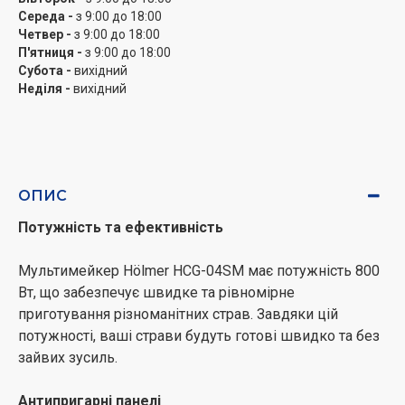
створення улюбленого з дитинства печива
Середа -
з 9:00 до 18:00
"горішки" з різноманітними начинками.
Четвер -
з 9:00 до 18:00
П'ятниця -
з 9:00 до 18:00
Субота -
вихідний
Безпека та зручність
Неділя -
вихідний
Мультимейкер оснащений захистом від перегріву, що
забезпечує безпеку під час використання. Індикатор
нагріву сповіщає про готовність приладу до роботи, а
ручка з фіксатором забезпечує комфортне та
ОПИС
безпечне відкривання і закривання пристрою.
Потужність та ефективність
Компактність та легкість використання
Мультимейкер Hölmer HCG-04SM має потужність 800
Вт, що забезпечує швидке та рівномірне
Загальна вага мультимейкера становить 2,4 кг, що
приготування різноманітних страв. Завдяки цій
робить його легким і зручним для транспортування та
потужності, ваші страви будуть готові швидко та без
зберігання. Довжина дроту 75 см забезпечує
зайвих зусиль.
достатню свободу рухів під час приготування.
Антипригарні панелі