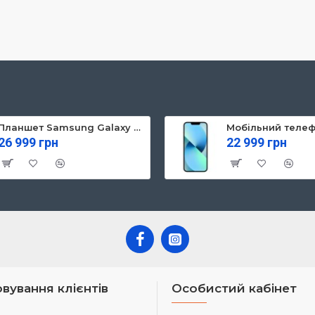
Планшет Samsung Galaxy Tab S10 FE 5G 8/128GB Gray (SM-X526BZAREUC)
26 999 грн
22 999 грн
вування клієнтів
Особистий кабінет