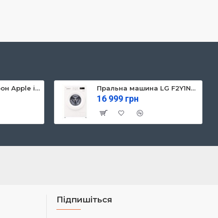
Мобільний телефон Apple iPhone 13 128GB Starlight (MLPG3)
Пральна машина LG F2Y1NS3W
16 999 грн
Підпишіться