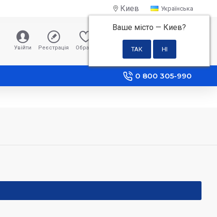
Киев
Українська
Ваше місто —
Киев
?
0 грн
Увійти
Реєстрація
Обране
Порівняння
0 800 305-990