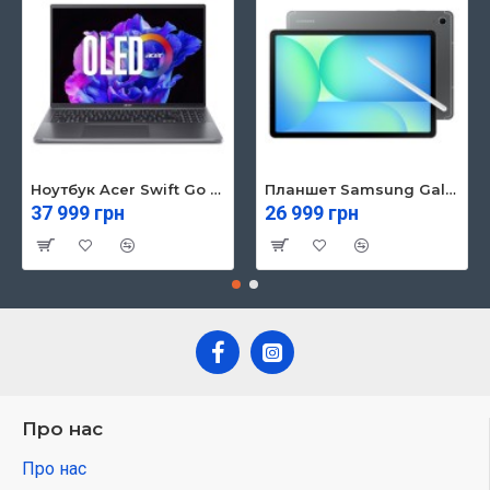
Ноутбук Acer Swift Go 16 SFG16-71 (NX.KVZEU.003)
Планшет Samsung Galaxy Tab S10 FE 5G 8/128GB Gray (SM-X526BZAREUC)
37 999 грн
26 999 грн
Про нас
Про нас