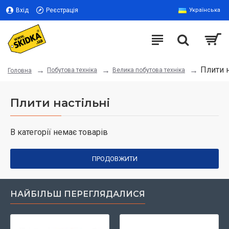
Вхід
Реєстрація
Українська
Плити н
Побутова техніка
Велика побутова техніка
Головна
Плити настільні
В категорії немає товарів
ПРОДОВЖИТИ
НАЙБІЛЬШ ПЕРЕГЛЯДАЛИСЯ