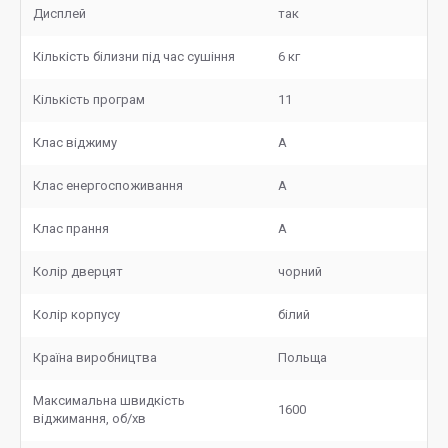
Дисплей
так
Кількість білизни під час сушіння
6 кг
Кількість програм
11
Клас віджиму
А
Клас енергоспоживання
А
Клас прання
A
Колір дверцят
чорний
Колір корпусу
білий
Країна виробництва
Польща
Максимальна швидкість
1600
віджимання, об/хв