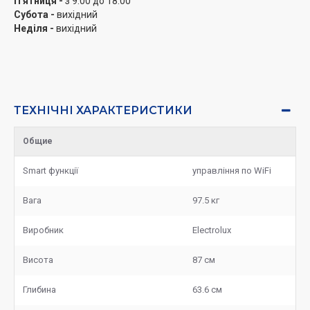
П'ятниця -
з 9:00 до 18:00
Субота -
вихідний
Неділя -
вихідний
ТЕХНІЧНІ ХАРАКТЕРИСТИКИ
Общие
Smart функції
управління по WiFi
Вага
97.5 кг
Виробник
Electrolux
Висота
87 см
Глибина
63.6 см