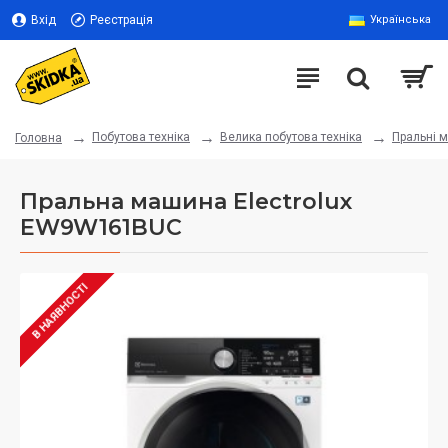
Вхід
Реєстрація
Українська
Побутова техніка
Велика побутова техніка
Пральні 
Головна
Пральна машина Electrolux
EW9W161BUC
В НАЯВНОСТІ