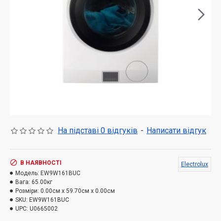
На підставі 0 відгуків
-
Написати відгук
В НАЯВНОСТІ
Electrolux
Модель:
EW9W161BUC
Вага:
65.00кг
Розміри:
0.00см x 59.70см x 0.00см
SKU:
EW9W161BUC
UPC:
U0665002