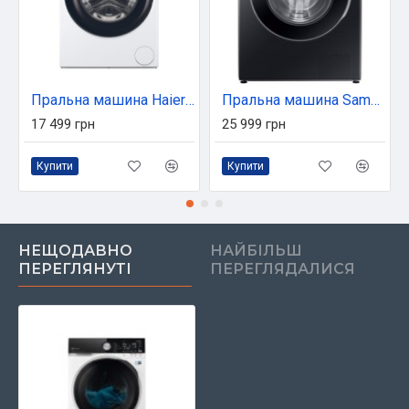
Пральна машина Haier HW70-B12929
Пральна машина Samsung WW90DG6G94LBUA
17 499 грн
25 999 грн
Купити
Купити
НЕЩОДАВНО
НАЙБІЛЬШ
ПЕРЕГЛЯНУТІ
ПЕРЕГЛЯДАЛИСЯ