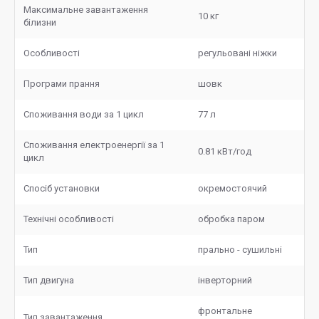
Максимальне завантаження
10 кг
білизни
Особливості
регульовані ніжки
Програми прання
шовк
Споживання води за 1 цикл
77 л
Споживання електроенергії за 1
0.81 кВт/год
цикл
Спосіб установки
окремостоячий
Технічні особливості
обробка паром
Тип
прально - сушильні
Тип двигуна
інверторний
фронтальне
Тип завантаження