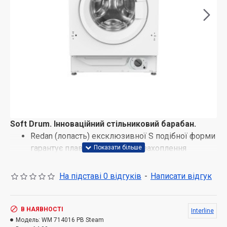
Soft Drum. Інноваційний стільниковий барабан.
Redan (лопасть) ексклюзивної S подібної форми
гарантує плавне та дбайливе захоплення
тканини під час прання.
2196 мікроотворів діаметром 2.4 мм для
На підставі 0 відгуків
-
Написати відгук
розпилення води.
Створюються потужні водяні потоки.
Генеруються хвилі.
В НАЯВНОСТІ
Interline
Модель:
Вода проникає в тканину та вибиває стійкий
WM 714016 PB Steam