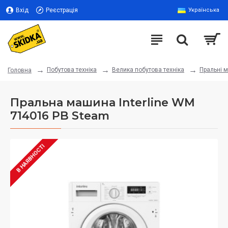
Вхід
Реєстрація
Українська
Побутова техніка
Велика побутова техніка
Пральні 
Головна
Пральна машина Interline WM
714016 PB Steam
В НАЯВНОСТІ