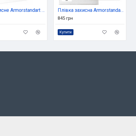
Скло захисне Armorstandart Glass.CR Apple iPad Pro 11 2022/2021/2020/2018 Clear (ARM54519-GCL)
Плівка захисна Armorstandart Huawei MadiaPad T3 8.0 (282679783)
845 грн
Купити