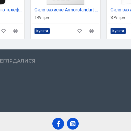
Чохол до мобільного телефона Armorstandart ICON Case Samsung A71 Black (ARM56342)
Скло захисне Armorstandart Pro Samsung S10 Lite Black (ARM56180-GPR-BK)
149 грн
379 грн
Купити
Купити
РЕГЛЯДАЛИСЯ