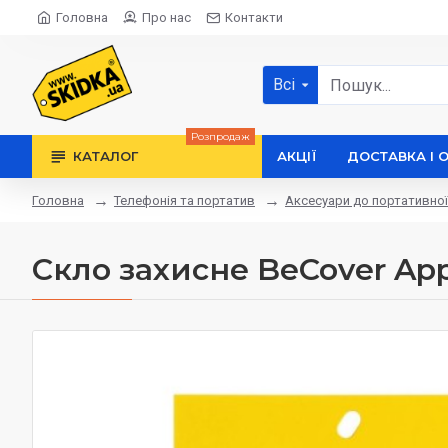
Головна
Про нас
Контакти
Всі
Розпродаж
КАТАЛОГ
АКЦІЇ
ДОСТАВКА І 
Телефонія та портатив
Аксесуари до портативної
Головна
Скло захисне BeCover Appl