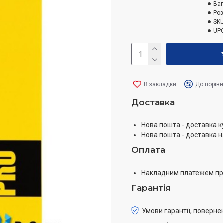
Ваг
Роз
SKU
UPC
В закладки
До порів
Доставка
Нова пошта - доставка к
Нова пошта - доставка н
Оплата
Накладним платежем пр
Гарантія
Умови гарантії, поверне