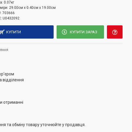
а:
0.07кг
міри:
29.00см x 0.40см x 19.00см
:
703666
:
U0432092
КУПИТИ
КУПИТИ ЗАРАЗ
няння
ур'єром
а відділення
и отриманні
ння та обміну товару уточнюйте у продавця.