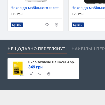
Чохол до мобільного телефона Armorstandart Air Series Samsung A02s (A025) Transparent (ARM58157) (ARM58157)
119 грн
179 грн
Купити
Купити
НЕЩОДАВНО ПЕРЕГЛЯНУТІ
НАЙБІЛЬШ ПЕ
Скло захисне BeCover Apple iPad Air 3 2019 (703666)
349 грн