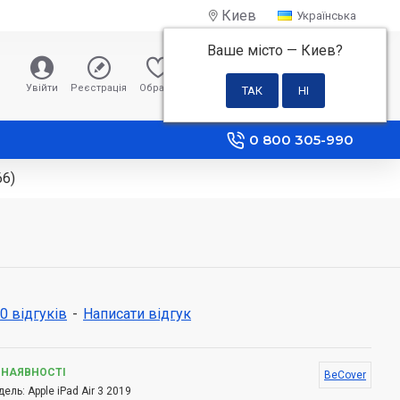
Киев
Українська
Ваше місто —
Киев
?
0 грн
Увійти
Реєстрація
Обране
Порівняння
0 800 305-990
66)
 0 відгуків
-
Написати відгук
 НАЯВНОСТІ
BeCover
дель:
Apple iPad Air 3 2019