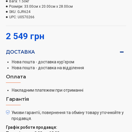
як картопля, буряк або морква. Робота техніки
Вага:
1.50кг
Розміри:
33.00см x 20.00см x 28.00см
можлива в 2-х швидкісних режимах, тому
SKU:
GJR624
користувач може самостійно вибрати найбільш
UPC:
U0570266
підходящу швидкість обертання терок, виходячи від
щільності фруктів і овочів. За керування техніки
2 549 грн
відповідає простий поворотний механізм,
розміщений на бічній стороні корпусу.
ДОСТАВКА
Конструкція корпусу
Корпус соковижималки виконаний з високоякісної
Нова пошта - доставка кур'єром
Нова пошта - доставка на відділення
нержавіючої сталі, стійкої до зовнішніх механічних
пошкоджень і утворенню корозії. Також вона
Оплата
захищена від перегріву, тому працювати з нею ви
можете тривалий час, не турбуючись про її
Накладним платежем при отриманні
перевантаження. Надійну стійкість на будь-якій рівній
Гарантія
поверхні забезпечують спеціальні прогумовані ніжки
на нижній підставі корпусу.
Умови гарантії, повернення та обміну товару уточнюйте у
продавця.
Графік роботи продавця: