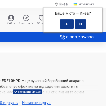
Киев
Українська
Ваше місто —
Киев
?
0 грн
Увійти
Реєстрація
Обране
Порівняння
0 800 305-990
r EDF10HPD
— це сучасний барабанний апарат з
абезпечує ефективне відведення вологи та
на має завантаження до 10 кг білизни та об’єм
воляє справлятися з великими обсягами прання,
 0 відгуків
-
Написати відгук
изною, верхнім одягом і дитячими речами.