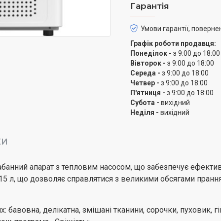
Edler EDF10HPD сумісн
Гарантія
створити ефективний ко
Умови гарантії, поверне
Графік роботи продавця:
Понеділок -
з 9:00 до 18:00
Вівторок -
з 9:00 до 18:00
Середа -
з 9:00 до 18:00
Четвер -
з 9:00 до 18:00
П'ятниця -
з 9:00 до 18:00
Субота -
вихідний
Неділя -
вихідний
КИ
абанний апарат з тепловим насосом, що забезпечує ефекти
115 л, що дозволяє справлятися з великими обсягами пранн
бавовна, делікатна, змішані тканини, сорочки, пуховик, гігі