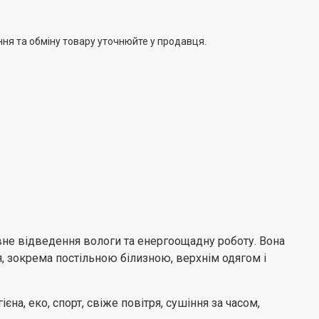
а з пральною машиною Edler EWF1014W, що дозволяє
мплект для догляду за одягом.
ння та обміну товару уточнюйте у продавця.
вне відведення вологи та енергоощадну роботу. Вона
я, зокрема постільною білизною, верхнім одягом і
єна, еко, спорт, свіже повітря, сушіння за часом,