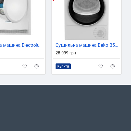
Сушильна машина Electrolux EW6D171YU
Сушильна машина Beko B5T69233
28 999 грн
Купити