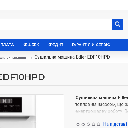
ОПЛАТА
КЕШБЕК
КРЕДИТ
ГАРАНТІЯ И СЕРВІС
Сушильна машина Edler EDF10HPD
шильні машини
 EDF10HPD
Сушильна машина Edle
тепловим насосом, що з
енергоощадну роботу. Во
барабана 115 л, що доз
На підставі
зокрема постільною біл