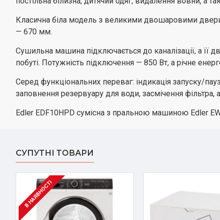
постільна білизна, дитячий одяг, видалення вовни, а т
Класична біла модель з великими двошаровими дверцят
— 670 мм.
Сушильна машина підключається до каналізації, а її 
побуті. Потужність підключення — 850 Вт, а річне енер
Серед функціональних переваг: індикація запуску/паузи
заповнення резервуару для води, засмічення фільтра, а 
Edler EDF10HPD сумісна з пральною машиною Edler EW
СУПУТНІ ТОВАРИ
В НАЯВНОСТІ