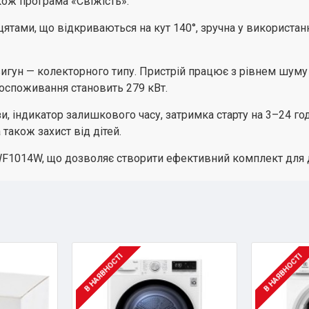
акож програма «Свіжість».
ами, що відкриваються на кут 140°, зручна у використанн
двигун — колекторного типу. Пристрій працює з рівнем шум
госпоживання становить 279 кВт.
, індикатор залишкового часу, затримка старту на 3–24 год
також захист від дітей.
F1014W, що дозволяє створити ефективний комплект для д
В НАЯВНОСТІ
В НАЯВНОСТІ