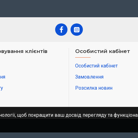
вування клієнтів
Особистий кабінет
Особистий кабінет
ня
Замовлення
ту
Розсилка новин
нології, щоб покращити ваш досвід перегляду та функціона