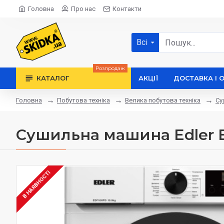
Головна
Про нас
Контакти
Всі
Розпродаж
КАТАЛОГ
АКЦІЇ
ДОСТАВКА І 
Побутова техніка
Велика побутова техніка
Су
Головна
Сушильна машина Edler
В НАЯВНОСТІ