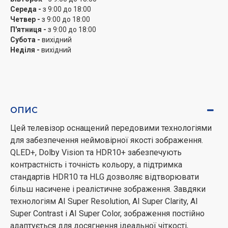
швидко знайти пульт, а підтримка HDMI 2.1 відкриває
Середа -
з 9:00 до 18:00
можливості для перегляду відео та прослуховування
Четвер -
з 9:00 до 18:00
П'ятниця -
з 9:00 до 18:00
аудіо у найвищій якості, що особливо важливо для
Субота -
вихідний
сучасних ігор і мультимедійного контенту.
Неділя -
вихідний
ОПИС
Цей телевізор оснащений передовими технологіями
для забезпечення неймовірної якості зображення.
QLED+, Dolby Vision та HDR10+ забезпечують
контрастність і точність кольору, а підтримка
стандартів HDR10 та HLG дозволяє відтворювати
більш насичене і реалістичне зображення. Завдяки
технологіям AI Super Resolution, AI Super Clarity, AI
Super Contrast і AI Super Color, зображення постійно
адаптується для досягнення ідеальної чіткості,