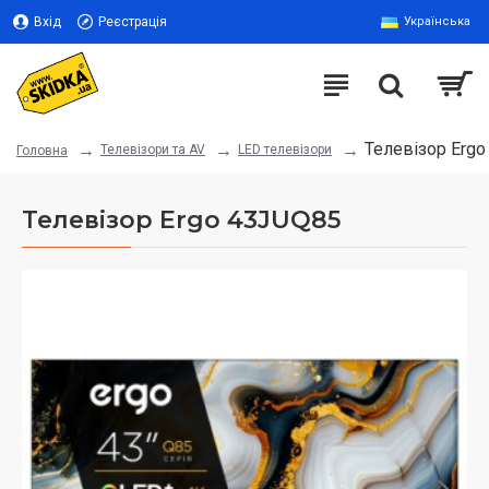
Вхід
Реєстрація
Українська
Телевізор Erg
Телевізори та AV
LED телевізори
Головна
Телевізор Ergo 43JUQ85