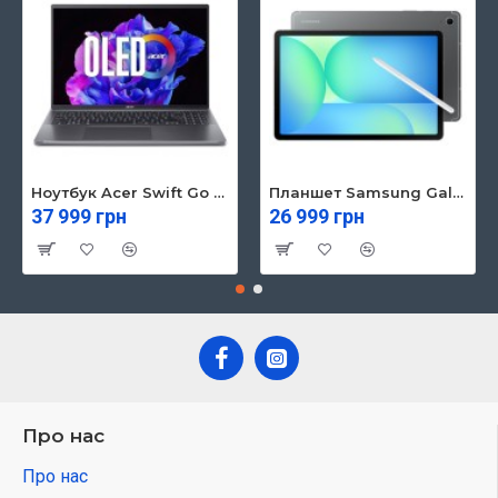
Ноутбук Acer Swift Go 16 SFG16-71 (NX.KVZEU.003)
Планшет Samsung Galaxy Tab S10 FE 5G 8/128GB Gray (SM-X526BZAREUC)
37 999 грн
26 999 грн
Про нас
Про нас