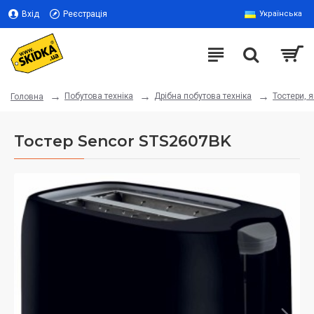
Вхід
Реєстрація
Українська
Побутова техніка
Дрібна побутова техніка
Тостери, 
Головна
Тостер Sencor STS2607BK