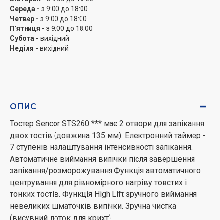
Середа -
з 9:00 до 18:00
Четвер -
з 9:00 до 18:00
П'ятниця -
з 9:00 до 18:00
Субота -
вихідний
Неділя -
вихідний
ОПИС
Тостер Sencor STS260 *** має 2 отвори для запікання
двох тостів (довжина 135 мм). Електронний таймер -
7 ступенів налаштування інтенсивності запікання.
Автоматичне виймання випічки після завершення
запікання/розморожування.Функція автоматичного
центрування для рівномірного нагріву товстих і
тонких тостів. Функція High Lift зручного виймання
невеликих шматочків випічки. Зручна чистка
(висувний лоток для крихт).