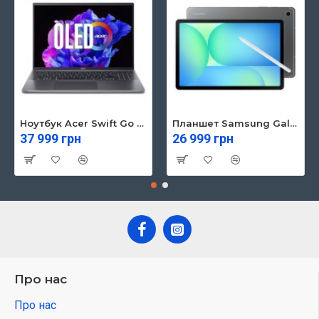
Ноутбук Acer Swift Go 16 SFG16-71 (NX.KVZEU.003)
Планшет Samsung Galaxy Tab S10 FE 5G 8/128GB Gray (SM-X526BZAREUC)
37 999 грн
26 999 грн
Про нас
Про нас